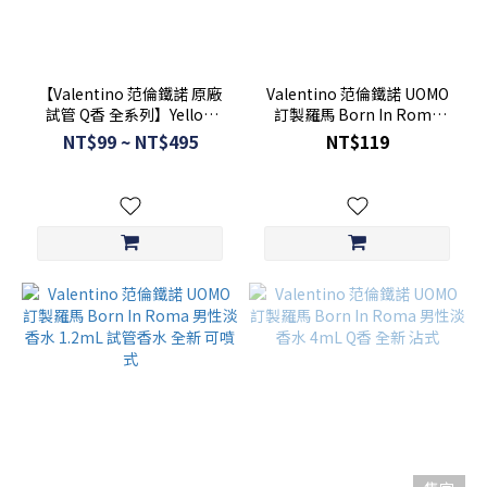
香
調
【Valentino 范倫鐵諾 原廠
Valentino 范倫鐵諾 UOMO
/
試管 Q香 全系列】Yellow
訂製羅馬 Born In Roma
香
Dream / Coral Fantasy /
Extradose 男性香精 1.2mL
NT$99 ~ NT$495
NT$119
材
Extradose / Green
可噴式 試管香水 全新
Stravaganza
梔
子
花
(1)
小
蒼
蘭
(3)
雪
松
(5)