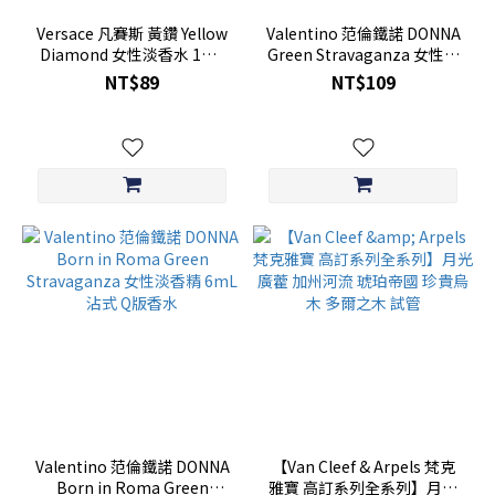
Versace 凡賽斯 黃鑽 Yellow
Valentino 范倫鐵諾 DONNA
Diamond 女性淡香水 1mL
Green Stravaganza 女性淡
全新 可噴式 試管香水
香精 1.2mL 可噴式 試管香水
NT$89
NT$109
全新 現貨
Valentino 范倫鐵諾 DONNA
【Van Cleef & Arpels 梵克
Born in Roma Green
雅寶 高訂系列全系列】月光