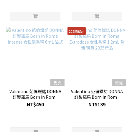
2025新品✨
售完
售完
Valentino 范倫鐵諾 DONNA
Valentino 范倫鐵諾 DONNA
訂製羅馬 Born In Roma
訂製羅馬 Born In Roma
Intense 女性淡香精 6mL 沾
Extradose 女性香精 1.2mL
NT$450
NT$139
式
全新 現貨 2025新品