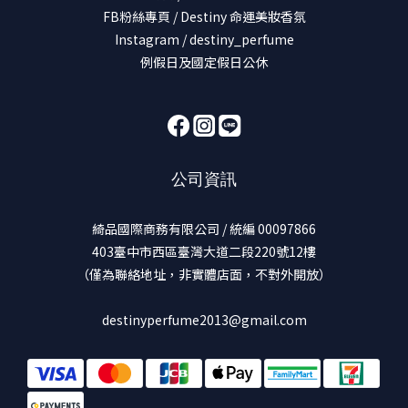
FB粉絲專頁 / Destiny 命運美妝香氛
Instagram / destiny_perfume
例假日及國定假日公休
公司資訊
綺品國際商務有限公司 / 統編 00097866
403臺中市西區臺灣大道二段220號12樓
（僅為聯絡地址，非實體店面，不對外開放）
destinyperfume2013@gmail.com