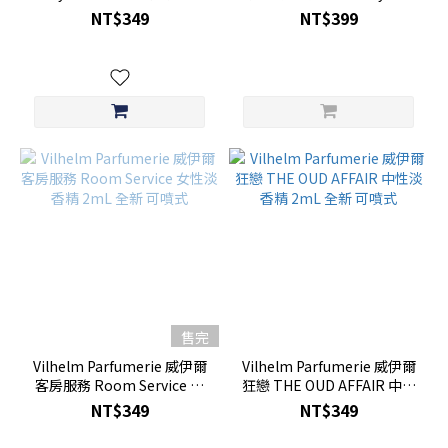
試管香水 全新
淡香精 2ml 全新 可噴式
NT$349
NT$399
售完
Vilhelm Parfumerie 威伊爾
Vilhelm Parfumerie 威伊爾
客房服務 Room Service 女
狂戀 THE OUD AFFAIR 中性
性淡香精 2mL 全新 可噴式
淡香精 2mL 全新 可噴式
NT$349
NT$349