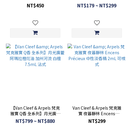
Stravaganza 女性淡香精
廣藿 加州河流 琥珀帝國 珍貴
NT$450
NT$179 ~ NT$299
6mL 沾式 Q版香水
烏木 多爾之木 試管
【Van Cleef & Arpels 梵克
Van Cleef & Arpels 梵克雅
雅寶 Q香 全系列】月光廣藿
寶 夜暮靜林 Encens
阿瑪拉橙花油 加州河流 白檀
Précieux 中性淡香精 2mL
NT$799 ~ NT$880
NT$299
7.5mL 沾式
可噴式