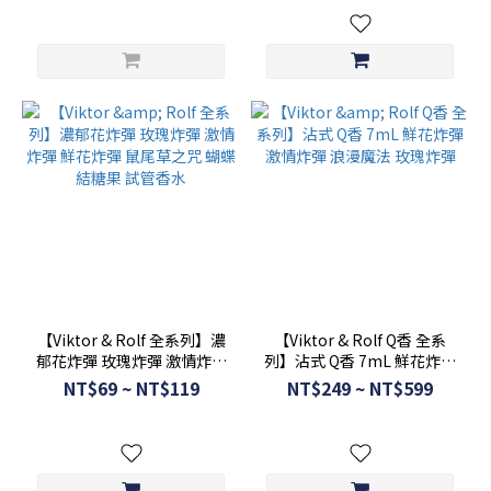
【Viktor & Rolf 全系列】濃
【Viktor & Rolf Q香 全系
郁花炸彈 玫瑰炸彈 激情炸彈
列】沾式 Q香 7mL 鮮花炸彈
鮮花炸彈 鼠尾草之咒 蝴蝶結
激情炸彈 浪漫魔法 玫瑰炸彈
NT$69 ~ NT$119
NT$249 ~ NT$599
糖果 試管香水