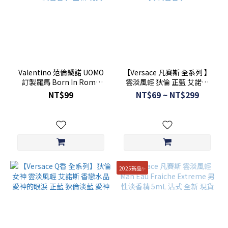
Valentino 范倫鐵諾 UOMO
【Versace 凡賽斯 全系列 】
訂製羅馬 Born In Roma
雲淡風輕 狄倫 正藍 艾諾斯
Green Stravaganza 男性淡
狄倫女神 愛神的眼淚 艾諾斯
NT$99
NT$69 ~ NT$299
香水 1.2mL 試管香水 全新 現
愛神 經典 試管香水
貨
2025新品✨