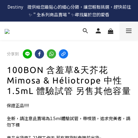
Destiny　提供給您最貼心的細心分類，讓您輕鬆挑選，趕快前往
✨＂全系列商品賣場＂✨尋找屬於您的愛香
分享到
100BON 含羞草&天芥花
Mimosa & Héliotrope 中性
1.5mL 體驗試管 另售其他容量
保證正品!!!!
全新，請注意此賣場為1.5ml體驗試管，帶噴頭，追求完美者，請
勿下標
商品出貨需7-21個工作天,若有現貨則會提前出貨~