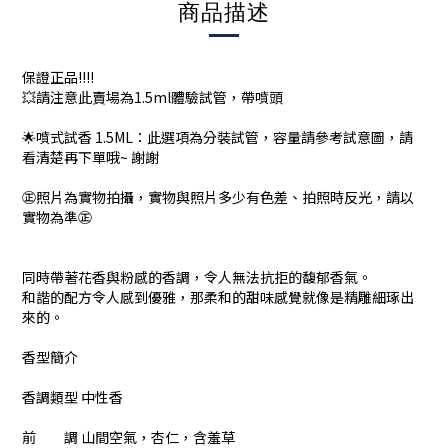
商品描述
保證正品!!!!
💥請注意此賣場為1.5ml體驗試管，帶噴頭
🌟噴式試香 1.5ML：此選項為分裝試管，容量請參考試意圖，請
看清楚再下單哦~ 謝謝
㊣照片為實物拍攝，實物與照片多少有色差、拍照時反光，請以
實物為準㊣
同時帶著花香與粉感的香調，令人無法抗拒的馥郁香氣。
和諧的配方令人感到優雅，那柔和的甜味感覺就像是精雕細琢出
來的。
香型簡介
香調類型 中性香
前 調 山間空氣，杏仁，含羞草