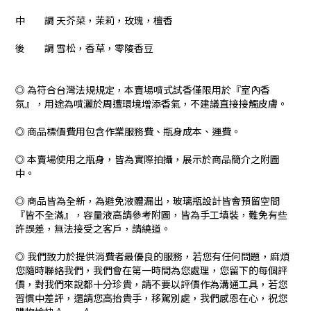
中 調 天芥菜，茉莉，玫瑰，檀香
後 調 雪松，香草，零陵香豆
◎ 為符合台灣法規規定，本賣場噴式試香僅限用於『室內香
氛』，用途為噴灑於周遭環境增添香氣，不建議直接接觸皮膚。
◎ 商品標價費用包含作業服務費、瓶身成本、運費。
◎ 本賣場使用之瓶身，皆為實際拍攝，展示於商品簡介之附圖
中。
◎ 商品皆為全新，為避免液體漏出，玻璃瓶設計皆會預留空間
『皆不全滿』，容量液高請參考附圖，皆為手工填裝，難免有些
許誤差，無法接受之客戶，請繞道。
◎ 我們致力於提供消費者最優良的服務，若您有任何問題，麻煩
您隨時聯絡我們，我們會在第一時間為您處理，您留下的每個評
價，對我們來說都十分珍貴，請不要以評價作為溝通工具，若您
習慣中差評，還請您高抬貴手，移駕別處，我們感恩在心，祝您