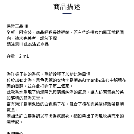
商品描述
保證正品!!!!
全新，附盒裝，商品經過長途運輸，若有些許摺痕均屬正常範圍
內，追求完美者，請勿下標
請注意!!! 此為沾式商品
容量：2 mL
海洋梔子花的香氛，重新詮釋了加勒比海風情
位於加勒比海、景色秀麗的安地卡島嶼為Armani先生心中秘境花
園的首選，並在此打造了第二個家。
此款香水重現了絢爛陽光與清新純淨的氣息，讓人仿若置身於美
如夢境的藍海天堂。
富有海洋島嶼象徵的白色梔子花，融合了橙花完美演繹熱帶島嶼
氣息，
添加些許白麝香調以平衡香氛層次，猶如帶出了海風吹拂而來的
清新感。
香型簡介