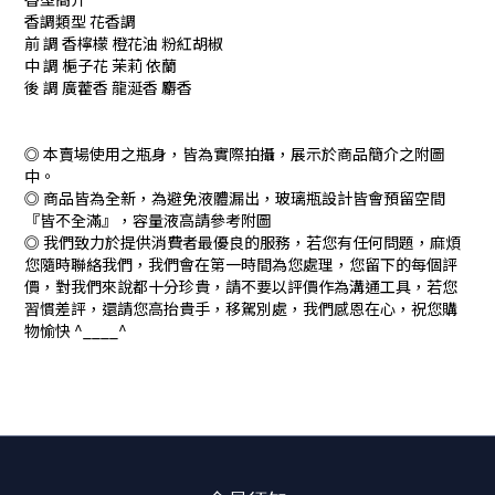
香調類型 花香調
前 調 香檸檬 橙花油 粉紅胡椒
中 調 梔子花 茉莉 依蘭
後 調 廣藿香 龍涎香 麝香
◎ 本賣場使用之瓶身，皆為實際拍攝，展示於商品簡介之附圖
中。
◎ 商品皆為全新，為避免液體漏出，玻璃瓶設計皆會預留空間
『皆不全滿』，容量液高請參考附圖
◎ 我們致力於提供消費者最優良的服務，若您有任何問題，麻煩
您隨時聯絡我們，我們會在第一時間為您處理，您留下的每個評
價，對我們來說都十分珍貴，請不要以評價作為溝通工具，若您
習慣差評，還請您高抬貴手，移駕別處，我們感恩在心，祝您購
物愉快 ^____^