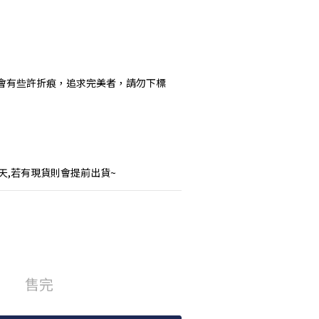
會有些許折痕，追求完美者，請勿下標
」
作天,若有現貨則會提前出貨~
售完