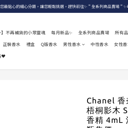
提供給您最貼心的細心分類，讓您輕鬆挑選，趕快前往✨＂全系列商品賣場＂
一】不再補貨的小眾靈魂
每月新品✨
全系列商品賣場
所有
正裝香水
禮盒
Q版香水
男性香水
中性香水
女性香
❤️
Chanel
梧桐影木 S
香精 4mL