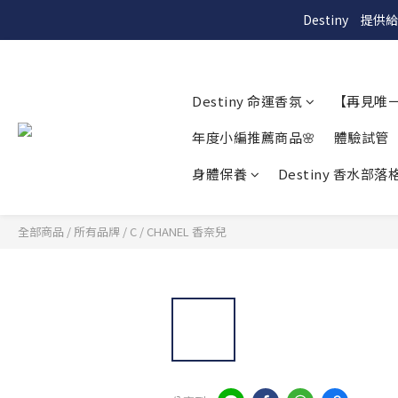
Destiny　
Destiny 命運香氛
【再見唯
年度小編推薦商品🌸
體驗試管
身體保養
Destiny 香水部落格
全部商品
/
所有品牌
/
C
/
CHANEL 香奈兒