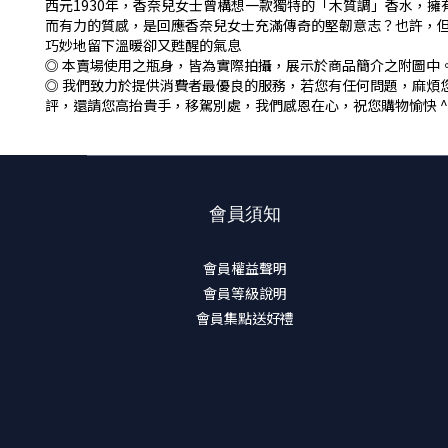
西元1930年，香奈兒女士曾構想一款獨特的「木質調」香水，擁有
而有力的質感，是回應香奈兒女士充滿傳奇的堅韌意志？也許，
巧妙地留下溫暖卻又甦醒的氣息
◎ 本賣場使用之瓶身，皆為實際拍攝，展示於商品簡介之附圖中
◎ 我們致力於提供消費者最優良的服務，若您有任何問題，麻煩
評，還請您高抬貴手，移駕別處，我們感恩在心，祝您購物愉快 ^_
會員須知
會員權益聲明
會員等級說明
會員集點送好禮