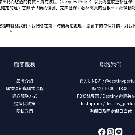
神秘而悠遠的特質。賈克波巨（Jacques Polge）以此為靈感重新
但確定的是，它賦予「簡約優雅」完美詮釋，奢華高貴的香根草，細微精
。
您隨時聯絡我們，我們會在第一時間為您處理，您留下的每個評價，對我
___^
顧客服務
聯絡我們
品牌介紹
官方LINE@ / @destinyperf
購物須知與購物流程
時間 / 10:00 - 18:00
運送服務方式
FB粉絲專頁 / Destiny 命運
退換貨政策
Instagram / destiny_perf
隱私政策
例假日及國定假日公休