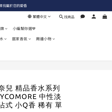
✨尋找屬於您的愛香
繁體中文
找商品
品牌
小編幫你選💙
水
居家香氛
周邊小物
 香奈兒 精品香水系列
YCOMORE 中性淡
 沾式 小Q香 稀有 單