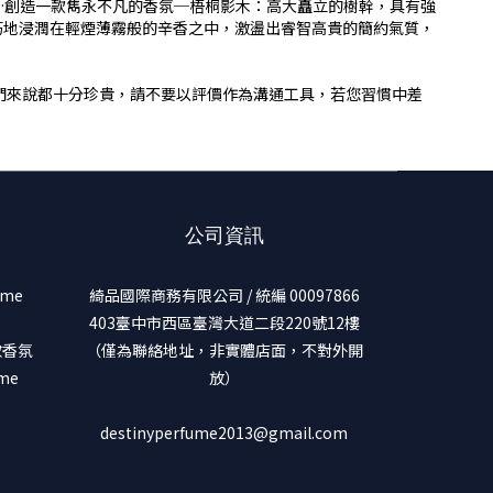
詮釋…創造一款雋永不凡的香氛─梧桐影木：高大矗立的樹幹，具有強
巧地浸潤在輕煙薄霧般的辛香之中，激盪出睿智高貴的簡約氣質，
們來說都十分珍貴，請不要以評價作為溝通工具，若您習慣中差
公司資訊
ume
綺品國際商務有限公司 / 統編 00097866
403臺中市西區臺灣大道二段220號12樓
美妝香氛
（僅為聯絡地址，非實體店面，不對外開
ume
放）
destinyperfume2013@gmail.com