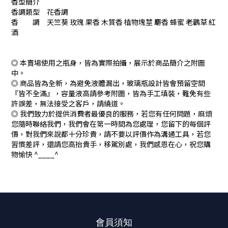
香型簡介
香調類型 花香調
香 調 天竺葵 玫瑰 果香 木質香 植物塊莖 麝香 蜂蜜 老鸛草 紅
酒
◎ 本賣場使用之瓶身，皆為實際拍攝，展示於商品簡介之附圖
中。
◎ 商品皆為全新，為避免液體漏出，玻璃瓶設計皆會預留空間
『皆不全滿』，容量液高請參考附圖，皆為手工填裝，難免有些
許誤差，無法接受之客戶，請繞道。
◎ 我們致力於提供消費者最優良的服務，若您有任何問題，麻煩
您隨時聯絡我們，我們會在第一時間為您處理，您留下的每個評
價，對我們來說都十分珍貴，請不要以評價作為溝通工具，若您
習慣差評，還請您高抬貴手，移駕別處，我們感恩在心，祝您購
物愉快 ^____^
會員須知