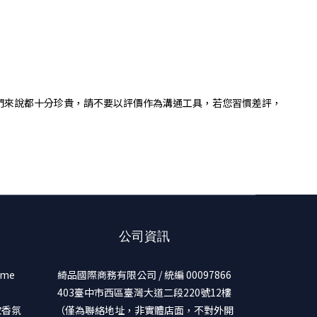
們來說都十分珍貴，請不要以評價作為溝通工具，若您習慣差評，
公司資訊
ume
綺品國際商務有限公司 / 統編 00097866
403臺中市西區臺灣大道二段220號12樓
美妝香氛
（僅為聯絡地址，非實體店面，不對外開