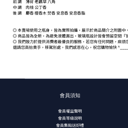
前 調 薄荷 老鸛草 八角
中 調 肉桂 公丁香
後 調 麝香 檀香木 焚香 安息香 安息香脂
◎ 本賣場使用之瓶身，皆為實際拍攝，展示於商品簡介之附圖中
◎ 商品皆為全新，為避免液體漏出，玻璃瓶設計皆會預留空間『
◎ 我們致力於提供消費者最優良的服務，若您有任何問題，麻煩
還請您高抬貴手，移駕別處，我們感恩在心，祝您購物愉快 ^____
會員須知
會員權益聲明
會員等級說明
會員集點送好禮