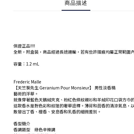
商品描述
保證正品!!!!
全新，附盒裝，商品經過長途運輸，若有些許摺痕均屬正常範圍
容量：1.2 mL
Frederic Malle
【天竺葵先生 Geranium Pour Monsieur】 男性淡香精
藝術的浮華。
就像穿著藍色天鵝絨夾克、粉紅色條紋襯衫和羊絨印花口袋方巾
這款香水是對色彩和紋理的奢華詮釋。薄荷和茴香的清涼氣息，
散發出丁香、檀香、安息香和乳香的細微差別。
香型簡介
香調類型 綠色辛辣調