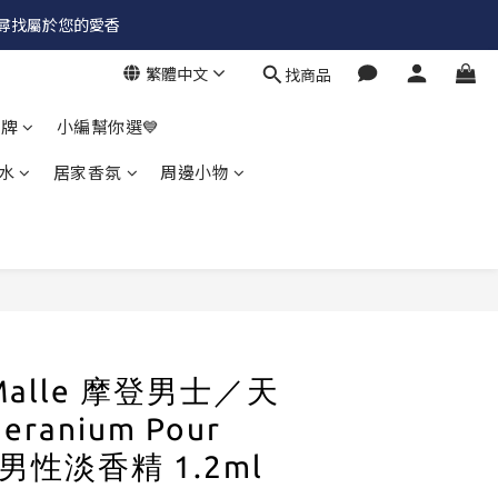
✨尋找屬於您的愛香
繁體中文
找商品
品牌
小編幫你選💙
水
居家香氛
周邊小物
c Malle 摩登男士／天
ranium Pour
r 男性淡香精 1.2ml