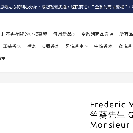
提供給您最貼心的細心分類，讓您輕鬆挑選，趕快前往✨＂全系列商品賣場＂
一】不再補貨的小眾靈魂
每月新品✨
全系列商品賣場
所有
正裝香水
禮盒
Q版香水
男性香水
中性香水
女性香
❤️
Frederi
竺葵先生 Ge
Monsieu