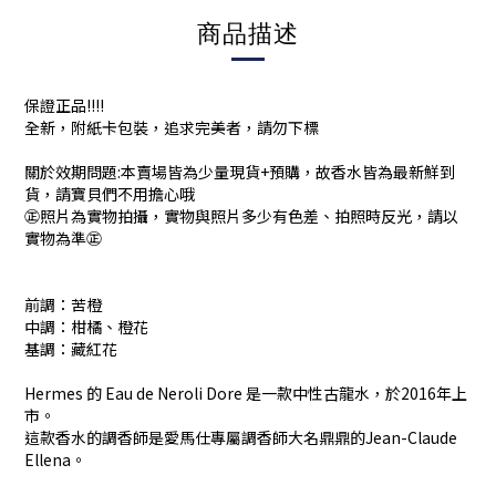
商品描述
保證正品!!!!
全新，附紙卡包裝，追求完美者，請勿下標
關於效期問題:本賣場皆為少量現貨+預購，故香水皆為最新鮮到
貨，請寶貝們不用擔心哦
㊣照片為實物拍攝，實物與照片多少有色差、拍照時反光，請以
實物為準㊣
前調：苦橙
中調：柑橘、橙花
基調：藏紅花
Hermes 的 Eau de Neroli Dore 是一款中性古龍水，於2016年上
市。
這款香水的調香師是愛馬仕專屬調香師大名鼎鼎的Jean-Claude
Ellena。