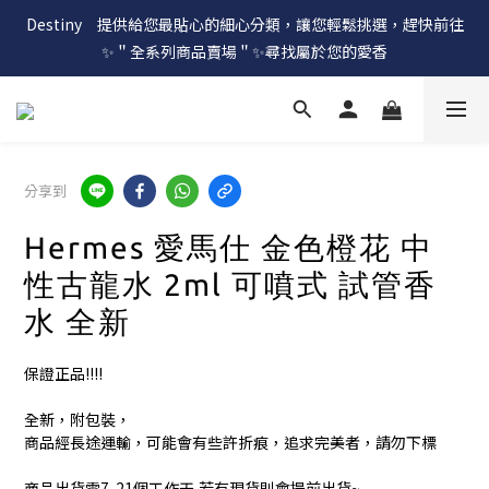
Destiny　提供給您最貼心的細心分類，讓您輕鬆挑選，趕快前往
✨＂全系列商品賣場＂✨尋找屬於您的愛香
分享到
Hermes 愛馬仕 金色橙花 中
性古龍水 2ml 可噴式 試管香
水 全新
保證正品!!!!
全新，附包裝，
商品經長途運輸，可能會有些許折痕，追求完美者，請勿下標
商品出貨需7-21個工作天,若有現貨則會提前出貨~