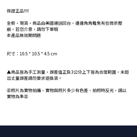
保證正品!!!!
全新，現貨，商品由美國運送回台，邊邊角角難免有些微折壓
痕，若您介意，請勿下單哦
本產品無效期問題
尺寸：10.5 * 10.5 * 4.5 cm
▲商品皆為手工測量，誤差值正負3公分上下皆為合理範圍，未超
出丈量誤差請勿要求退換貨。
㊣照片為實物拍攝，實物與照片多少有色差、拍照時反光，請以
實物為準㊣