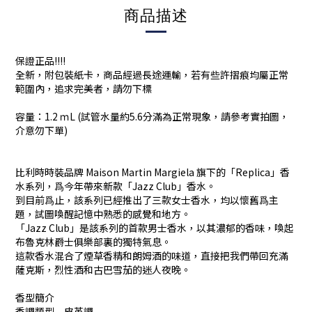
商品描述
保證正品!!!!
全新，附包裝紙卡，商品經過長途運輸，若有些許摺痕均屬正常
範圍內，追求完美者，請勿下標
容量：1.2 ｍL (試管水量約5.6分滿為正常現象，請參考實拍圖，
介意勿下單)
比利時時裝品牌 Maison Martin Margiela 旗下的「Replica」香
水系列，爲今年帶來新款「Jazz Club」香水。
到目前爲止，該系列已經推出了三款女士香水，均以懷舊爲主
題，試圖喚醒記憶中熟悉的感覺和地方。
「Jazz Club」是該系列的首款男士香水，以其濃郁的香味，喚起
布魯克林爵士俱樂部裏的獨特氣息。
這款香水混合了煙草香精和朗姆酒的味道，直接把我們帶回充滿
薩克斯，烈性酒和古巴雪茄的迷人夜晚。
香型簡介
香調類型 皮革調