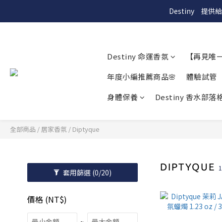
Destiny　
Destiny 命運香氛
【再見唯
年度小編推薦商品🌸
體驗試管
身體保養
Destiny 香水部落格
全部商品
/
居家香氛
/
Diptyque
DIPTYQUE
套用篩選
(0/20)
價格 (NT$)
~