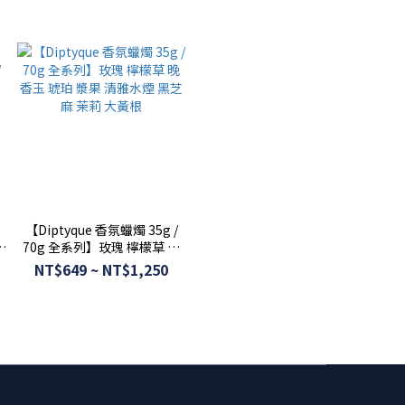
【Diptyque 香氛蠟燭 35g /
/
70g 全系列】玫瑰 檸檬草 晚
香玉 琥珀 漿果 清雅水煙 黑芝
NT$649 ~ NT$1,250
麻 茉莉 大黃根