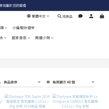
✨尋找屬於您的愛香
繁體中文
找商品
品牌
小編幫你選💙
水
居家香氛
周邊小物
商品排序
每頁顯示 48 個