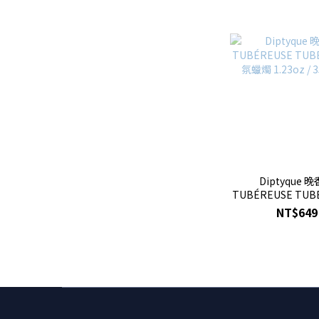
Diptyque 
TUBÉREUSE TUB
氛蠟燭 1.23oz / 
NT$649