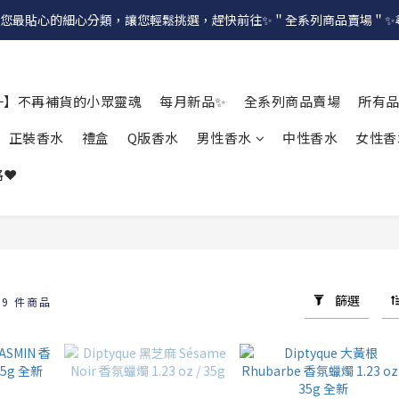
提供給您最貼心的細心分類，讓您輕鬆挑選，趕快前往✨＂全系列商品賣場＂
一】不再補貨的小眾靈魂
每月新品✨
全系列商品賣場
所有
正裝香水
禮盒
Q版香水
男性香水
中性香水
女性香
❤️
篩選
19 件商品