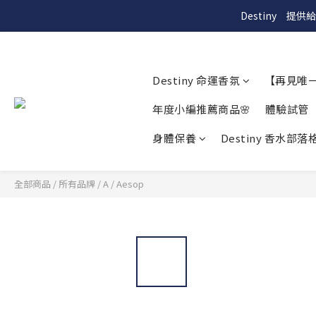
Destiny　
Destiny 命運香氛
【再見唯
年度小編推薦商品🌸
體驗試管
身體保養
Destiny 香水部落格
全部商品
/
所有品牌
/
A
/
Aesop