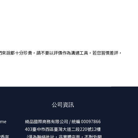
們來說都十分珍貴，請不要以評價作為溝通工具，若您習慣差評，
公司資訊
ume
綺品國際商務有限公司 / 統編 00097866
403臺中市西區臺灣大道二段220號12樓
美妝香氛
（僅為聯絡地址，非實體店面，不對外開