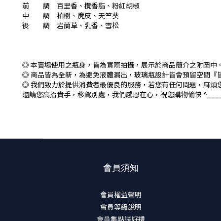
前 調 百里香、欖香脂、粉紅胡椒
中 調 柏樹、麂皮、天竺葵
後 調 岩蘭草、乳香、雪松
◎ 本賣場使用之瓶身，皆為實際拍攝，展示於商品簡介之附圖中
◎ 商品皆為全新，為避免液體漏出，玻璃瓶設計皆會預留空間『
◎ 我們致力於提供消費者最優良的服務，若您有任何問題，麻煩
還請您高抬貴手，移駕別處，我們感恩在心，祝您購物愉快 ^____
會員須知
會員權益聲明
會員等級說明
會員集點送好禮