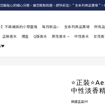
提供給您最貼心的細心分類，讓您輕鬆挑選，趕快前往✨＂全系列商品賣場＂
一】不再補貨的小眾靈魂
每月新品✨
全系列商品賣場
所有
正裝香水
禮盒
Q版香水
男性香水
中性香水
女性香
❤️
⭐正裝⭐Ae
中性淡香精 
保證正品!!!!