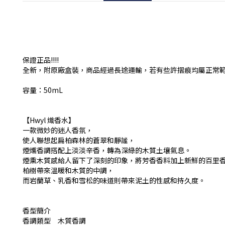
保證正品!!!!
全新，附原廠盒裝，商品經過長途運輸，若有些許摺痕均屬正常
容量：50mL
【Hwyl 熾香水】
一款微妙的迷人香氛，
使人聯想起扁柏森林的蒼翠和靜謐，
煙燻香調搭配上淡淡辛香，轉為深綠的木質土壤氣息。
煙熏木質感給人留下了深刻的印象，將芳香香料加上新鮮的百里
柏樹帶來溫暖和木質的中調，
而岩蘭草、乳香和雪松的味道則帶來泥土的性感和持久度。
香型簡介
香調類型 木質香調