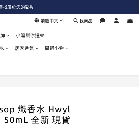
✨尋找屬於您的愛香
繁體中文
找商品
品牌
小編幫你選💙
水
居家香氛
周邊小物
sop 熾香水 Hwyl
50mL 全新 現貨