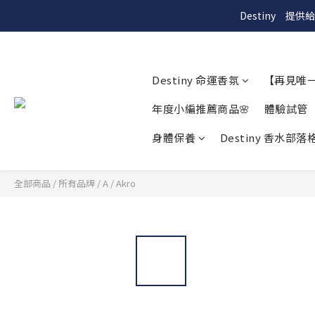
Destiny　
Destiny 命運香氛
【再見唯
年度小編推薦商品🌸
體驗試管
身體保養
Destiny 香水部落格
全部商品
/
所有品牌
/
A
/
Akro