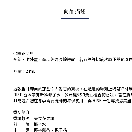
商品描述
保證正品!!!!
全新，附外盒，商品經過長途運輸，若有些許摺痕均屬正常範圍
容量：2 mL
這款香味源自於那些令人難忘的夏夜，在遙遠的海灘上喝著椰林
RISE 香水帶有新鮮椰子水、多汁鳳梨和奶油檀香的香味，旨在
非常適合您在冬季需要提神的時候使用。與 RISE 一起尋找您無
香型簡介
香調類型 美食花果調
前 調 椰子水
中 調 椰林飄香、梔子花