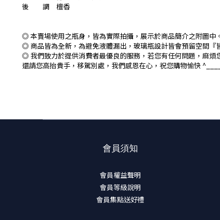
後 調 檀香
◎ 本賣場使用之瓶身，皆為實際拍攝，展示於商品簡介之附圖中
◎ 商品皆為全新，為避免液體漏出，玻璃瓶設計皆會預留空間『
◎ 我們致力於提供消費者最優良的服務，若您有任何問題，麻煩
還請您高抬貴手，移駕別處，我們感恩在心，祝您購物愉快 ^____
會員須知
會員權益聲明
會員等級說明
會員集點送好禮