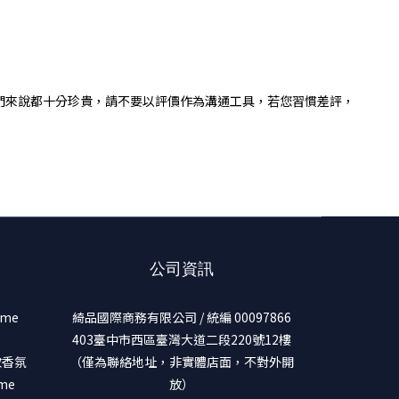
們來說都十分珍貴，請不要以評價作為溝通工具，若您習慣差評，
公司資訊
ume
綺品國際商務有限公司 / 統編 00097866
403臺中市西區臺灣大道二段220號12樓
美妝香氛
（僅為聯絡地址，非實體店面，不對外開
ume
放）