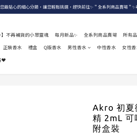
提供給您最貼心的細心分類，讓您輕鬆挑選，趕快前往✨＂全系列商品賣場＂
一】不再補貨的小眾靈魂
每月新品✨
全系列商品賣場
所有
正裝香水
禮盒
Q版香水
男性香水
中性香水
女性香
❤️
Akro 初
精 2mL 
附盒裝