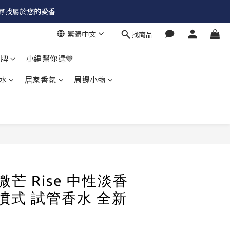
✨尋找屬於您的愛香
繁體中文
找商品
品牌
小編幫你選💙
水
居家香氛
周邊小物
立即購買
夏微芒 Rise 中性淡香
可噴式 試管香水 全新