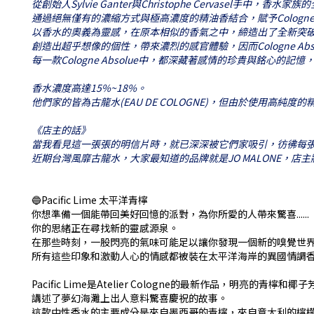
從創始人Sylvie Ganter與Christophe Cervasel手中，香水家
通過絕無僅有的濃縮方式與極高濃度的精油香結合，賦予Cologne
以香水的奧義為靈感，在原本相似的香氣之中，締造出了全新突
創造出超乎想像的個性，帶來濃烈的感官體驗，因而Cologne Ab
每一款Cologne Absolue中，都深藏著感情的珍貴與銘心
香水濃度高達15%~18%。
他們家的皆為古龍水(EAU DE COLOGNE)，但由於使用高純度
《店主的話》
當我看見這一張張的明信片時，就已深深被它們家吸引，彷彿每
近期台灣風靡古龍水，大家最知道的品牌就是JO MALONE，
🔵Pacific Lime 太平洋青檸
你想準備一個能帶回美好回憶的派對，為你所愛的人帶來驚喜......
你的思緒正在尋找新的靈感源泉。
在那些時刻，一股閃亮的氣味可能足以讓你發現一個新的嗅覺世
所有這些印象和激動人心的情感都被裝在太平洋海岸的異國情調
Pacific Lime是Atelier Cologne的最新作品，明亮的青檸和椰
講述了夢幻海灘上出人意料驚喜慶祝的故事。
這款中性香水的主要成分是來自墨西哥的青檸，來自意大利的檸