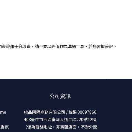
們來說都十分珍貴，請不要以評價作為溝通工具，若您習慣差評，
公司資訊
ume
綺品國際商務有限公司 / 統編 00097866
403臺中市西區臺灣大道二段220號12樓
美妝香氛
（僅為聯絡地址，非實體店面，不對外開