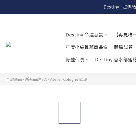
Destiny　
Destiny 命運香氛
【再見唯
年度小編推薦商品🌸
體驗試管
身體保養
Destiny 香水部落格
全部商品
/
所有品牌
/
A
/
Atelier Cologne 歐瓏