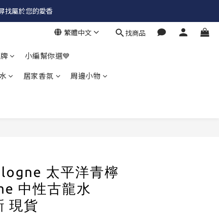
✨尋找屬於您的愛香
繁體中文
找商品
品牌
小編幫你選💙
水
居家香氛
周邊小物
 Cologne 太平洋青檸
 Lime 中性古龍水
新 現貨