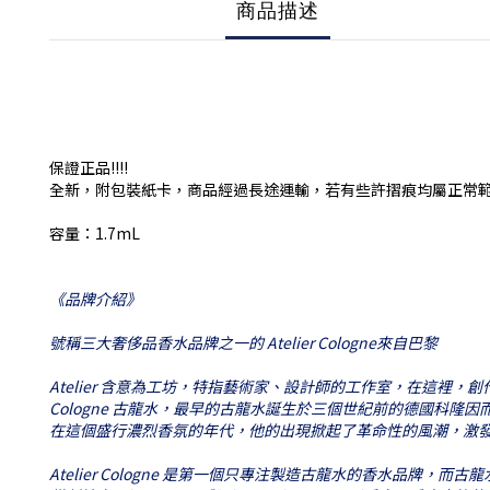
商品描述
保證正品!!!!
全新，附包裝紙卡，商品經過長途運輸，若有些許摺痕均屬正常
容量：1.7mL
《品牌介紹》
號稱三大奢侈品香水品牌之一的 Atelier Cologne來自巴黎
Atelier 含意為工坊，特指藝術家、設計師的工作室，在這裡
Cologne 古龍水，最早的古龍水誕生於三個世紀前的德國科
在這個盛行濃烈香氛的年代，他的出現掀起了革命性的風潮，激
Atelier Cologne 是第一個只專注製造古龍水的香水品牌，