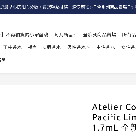
提供給您最貼心的細心分類，讓您輕鬆挑選，趕快前往✨＂全系列商品賣場＂
一】不再補貨的小眾靈魂
每月新品✨
全系列商品賣場
所有
正裝香水
禮盒
Q版香水
男性香水
中性香水
女性香
❤️
Atelier
Pacific
1.7mL 全