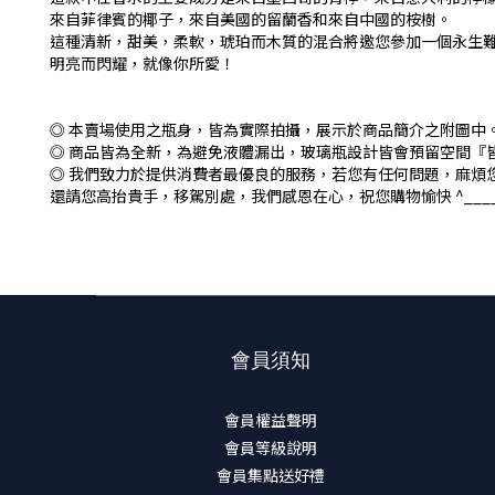
來自菲律賓的椰子，來自美國的留蘭香和來自中國的桉樹。
這種清新，甜美，柔軟，琥珀而木質的混合將邀您參加一個永生
明亮而閃耀，就像你所愛！
◎ 本賣場使用之瓶身，皆為實際拍攝，展示於商品簡介之附圖中
◎ 商品皆為全新，為避免液體漏出，玻璃瓶設計皆會預留空間『
◎ 我們致力於提供消費者最優良的服務，若您有任何問題，麻煩
還請您高抬貴手，移駕別處，我們感恩在心，祝您購物愉快 ^____
會員須知
會員權益聲明
會員等級說明
會員集點送好禮