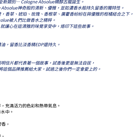
族的全新類別─ Cologne Absolue精醇古龍誕生。
 Absolue神奇般的清新、優雅，並如濃香水般持久留香的獨特性。
破，香草、琥珀、玫瑰、香根草、廣藿香紛紛在與優雅的柑橘結合之下，
solue被人們比做香水之精粹。
的記憶，就讓心在這清雅的味覺享受中，烙印下這些故事。
的精油，留香比淡香精EDP還持久。
張明信片都代表著一個故事，試香後更是無法自拔，
店主將這個品牌推薦給大家，試過之後你們一定會愛上的。
界，充滿活力的色彩和熱帶氣息。
香水中。
子芳香，
檬，