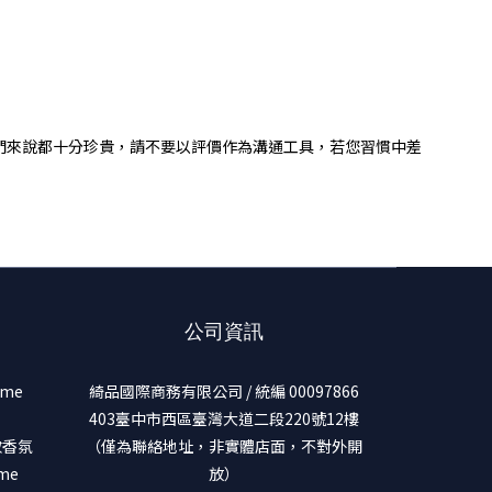
們來說都十分珍貴，請不要以評價作為溝通工具，若您習慣中差
公司資訊
ume
綺品國際商務有限公司 / 統編 00097866
403臺中市西區臺灣大道二段220號12樓
美妝香氛
（僅為聯絡地址，非實體店面，不對外開
ume
放）