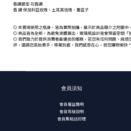
香調類型 花香調
香 調 保加利亞玫瑰、土耳其玫瑰、覆盆子
◎ 本賣場使用之瓶身，皆為實際拍攝，展示於商品簡介之附圖中
◎ 商品皆為全新，為避免液體漏出，玻璃瓶設計皆會預留空間『
◎ 我們致力於提供消費者最優良的服務，若您有任何問題，麻煩
評，還請您高抬貴手，移駕別處，我們感恩在心，祝您購物愉快 ^_
會員須知
會員權益聲明
會員等級說明
會員集點送好禮