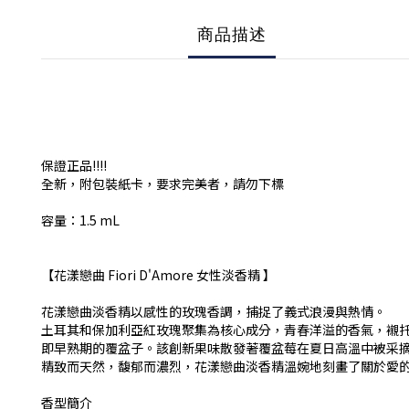
商品描述
保證正品!!!!
全新，附包裝紙卡，要求完美者，請勿下標
容量：1.5 mL
【花漾戀曲 Fiori D'Amore 女性淡香精 】
花漾戀曲淡香精以感性的玫瑰香調，捕捉了義式浪漫與熱情。
土耳其和保加利亞紅玫瑰聚集為核心成分，青春洋溢的香氣，襯
即早熟期的覆盆子。該創新果味散發著覆盆莓在夏日高溫中被采
精致而天然，馥郁而濃烈，花漾戀曲淡香精溫婉地刻畫了關於愛
香型簡介