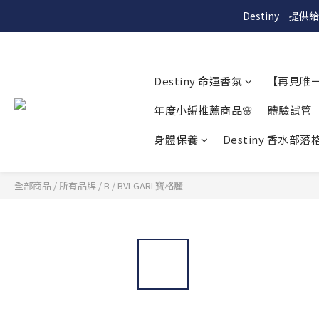
Destiny　
Destiny 命運香氛
【再見唯
年度小編推薦商品🌸
體驗試管
身體保養
Destiny 香水部落格
全部商品
/
所有品牌
/
B
/
BVLGARI 寶格麗