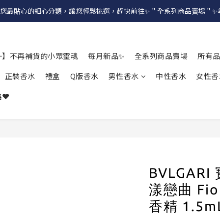
提供給您最貼心的細心分類，讓您輕鬆挑選，趕快前往✨＂全系列商品賣場＂
一】不再補貨的小眾靈魂
每月新品✨
全系列商品賣場
所有
正裝香水
禮盒
Q版香水
男性香水
中性香水
女性香
❤️
BVLGAR
漾戀曲 Fio
香精 1.5