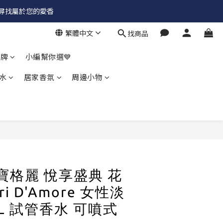
✨尋找屬於您的愛香
繁體中文
找商品
品牌
小編幫你選💙
水
居家香氛
周邊小物
立即購買
I 寶格麗 悅享盛典 花
ri D'Amore 女性淡
mL 試管香水 可噴式