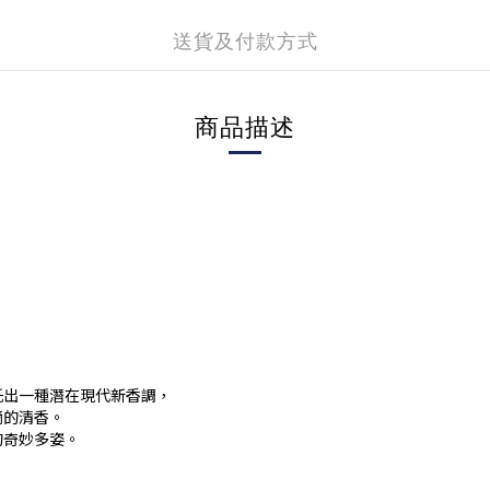
送貨及付款方式
商品描述
托出一種潛在現代新香調，
摘的清香。
的奇妙多姿。