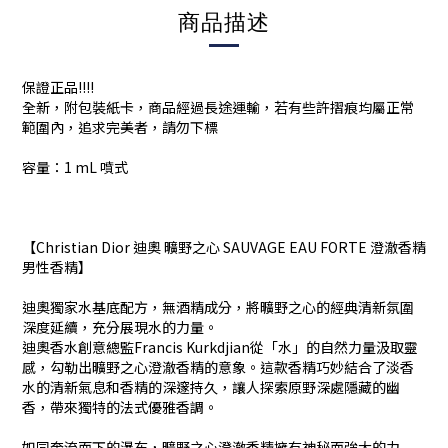
商品描述
保證正品!!!!
全新，附包裝紙卡，商品經過長途運輸，若有些許摺痕均屬正常
範圍內，追求完美者，請勿下標
容量：1 mL 噴式
【Christian Dior 迪奧 曠野之心 SAUVAGE EAU FORTE 澄澈香精
男性香精】
迪奧獨家水基底配方，無酒精成分，將曠野之心的經典清新氛圍
深度延續，充分展現水的力量。
迪奧香水創意總監Francis Kurkdjian從「水」的自然力量汲取靈
感，勾勒出曠野之心澄澈香精的意象。這款香精巧妙結合了淡香
水的清新氣息和香精的深邃持久，讓人探索原野深處隱藏的幽
香，帶來獨特的法式優雅香調。
如同奔流而下的瀑布，曠野之心澄澈香精擁有神秘而強大的力