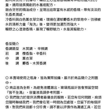
量。運用迪奧獨創的水基底配方，
融合芬芳的精油成分，呈現出這款富有水感的香精，帶有淡淡的
乳香柔潤感。
冷香料與白色薰衣草交織，環繞在濃郁麝香木的懷抱中，彷彿被
水的清新力量「淘洗」後，變得更加濃烈而強大。
曠野之心澄澈香精，展現了曠野魅力，水是其驅動力。
香型簡介
香調類型 木質調 、 辛辣調
前 調 欖香脂、辛香料
中 調 薰衣草
後 調 麝香、木質香調
◎ 本賣場使用之瓶身，皆為實際拍攝，展示於商品簡介之附圖
中。
◎ 商品皆為全新，為避免液體漏出，玻璃瓶設計皆會預留空間
『皆不全滿』，容量液高請參考附圖。
◎ 我們致力於提供消費者最優良的服務，若您有任何問題，麻煩
您隨時聯絡我們，我們會在第一時間為您處理，您留下的每個評
價，對我們來說都十分珍貴，請不要以評價作為溝通工具，若您