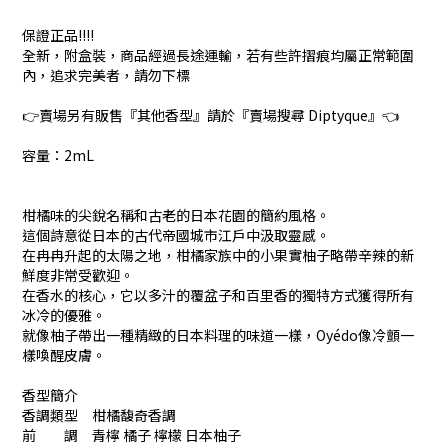
保證正品!!!!
全新，附盒裝，商品經過長途運輸，若有些許摺痕均屬正常範圍
內，追求完美者，請勿下標
👉賣場另有販售『其他香型』請於『賣場搜尋 Diptyque』👈
容量：2mL
柑橘味的尖銳名稱和古老的日本花園的簡約風格。
這個詩意從日本的古代帝國城市江戶中汲取靈感。
在冉冉升起的太陽之地，柑橘家族中的小果實柚子略帶辛辣的新
鮮度非常受歡迎。
在香水的核心，它以多汁的覆盆子和百里香的獨特方式獲得所有
冰冷的優雅。
就像柚子帶出一種精緻的日本料理的味道一樣，Oyédo像冷顫一
樣喚醒皮膚。
香型簡介
香調類型 柑橘馥奇香調
前 調 青檸 橘子 檸檬 日本柚子