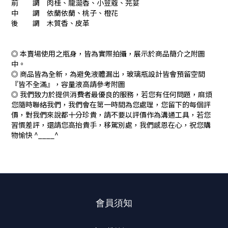
前 調 肉桂、龍涎香、小荳蔻、芫荽
中 調 依蘭依蘭、桃子、橙花
後 調 木質香、皮革
◎ 本賣場使用之瓶身，皆為實際拍攝，展示於商品簡介之附圖
中。
◎ 商品皆為全新，為避免液體漏出，玻璃瓶設計皆會預留空間
『皆不全滿』，容量液高請參考附圖
◎ 我們致力於提供消費者最優良的服務，若您有任何問題，麻煩
您隨時聯絡我們，我們會在第一時間為您處理，您留下的每個評
價，對我們來說都十分珍貴，請不要以評價作為溝通工具，若您
習慣差評，還請您高抬貴手，移駕別處，我們感恩在心，祝您購
物愉快 ^____^
會員須知