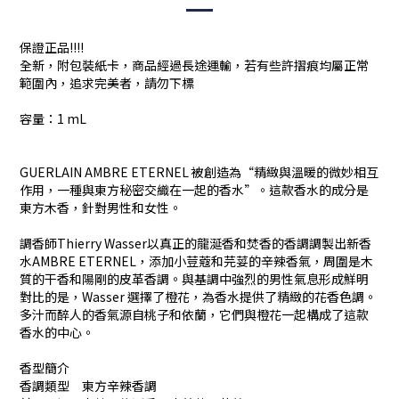
保證正品!!!!
全新，附包裝紙卡，商品經過長途運輸，若有些許摺痕均屬正常
範圍內，追求完美者，請勿下標
容量：1 mL
GUERLAIN AMBRE ETERNEL 被創造為“精緻與溫暖的微妙相互
作用，一種與東方秘密交織在一起的香水”。這款香水的成分是
東方木香，針對男性和女性。
調香師Thierry Wasser以真正的龍涎香和焚香的香調調製出新香
水AMBRE ETERNEL，添加小荳蔻和芫荽的辛辣香氣，周圍是木
質的干香和陽剛的皮革香調。與基調中強烈的男性氣息形成鮮明
對比的是，Wasser 選擇了橙花，為香水提供了精緻的花香色調。
多汁而醉人的香氣源自桃子和依蘭，它們與橙花一起構成了這款
香水的中心。
香型簡介
香調類型 東方辛辣香調