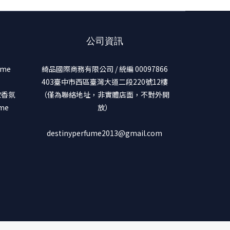
公司資訊
ume
綺品國際商務有限公司 / 統編 00097866
403臺中市西區臺灣大道二段220號12樓
美妝香氛
（僅為聯絡地址，非實體店面，不對外開
ume
放）
destinyperfume2013@gmail.com