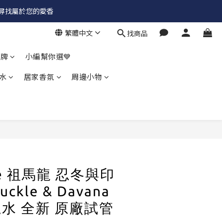
✨尋找屬於您的愛香
繁體中文
找商品
品牌
小編幫你選💙
水
居家香氛
周邊小物
one 祖馬龍 忍冬與印
uckle & Davana
古龍水 全新 原廠試管