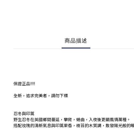
商品描述
保證正品!!!!
全新，追求完美者，請勿下標
忍冬與印蒿
野生忍冬在英國鄉間蔓延，攀爬，蜷曲，入夜後更顯風情萬種。
搭配玫瑰的清新氣息與印蒿果香，樹苔的木質調，散發陽光般的