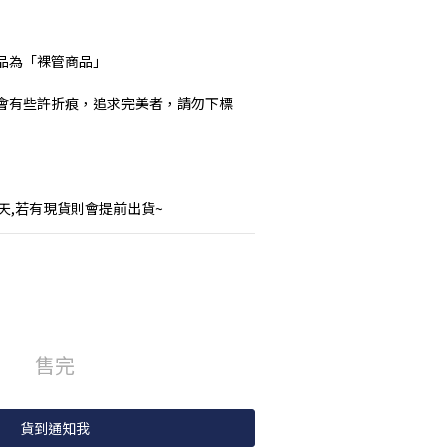
品為「裸管商品」
會有些許折痕，追求完美者，請勿下標
作天,若有現貨則會提前出貨~
售完
貨到通知我