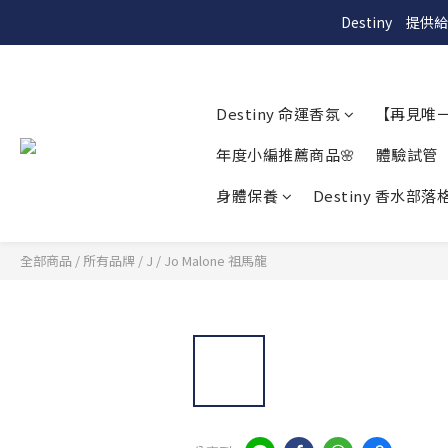
Destiny　
Destiny 命運香氛
【再見唯
年度小編推薦商品🌸
體驗試管
身體保養
Destiny 香水部落格
全部商品
/
所有品牌
/
J
/
Jo Malone 祖馬龍