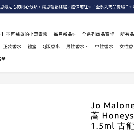
提供給您最貼心的細心分類，讓您輕鬆挑選，趕快前往✨＂全系列商品賣場＂
一】不再補貨的小眾靈魂
每月新品✨
全系列商品賣場
所有
正裝香水
禮盒
Q版香水
男性香水
中性香水
女性香
❤️
Jo Mal
蒿 Honeys
1.5ml 