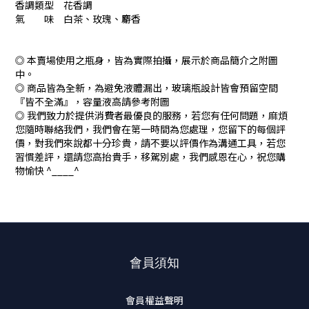
香調類型 花香調
氣 味 白茶、玫瑰、麝香
◎ 本賣場使用之瓶身，皆為實際拍攝，展示於商品簡介之附圖
中。
◎ 商品皆為全新，為避免液體漏出，玻璃瓶設計皆會預留空間
『皆不全滿』，容量液高請參考附圖
◎ 我們致力於提供消費者最優良的服務，若您有任何問題，麻煩
您隨時聯絡我們，我們會在第一時間為您處理，您留下的每個評
價，對我們來說都十分珍貴，請不要以評價作為溝通工具，若您
習慣差評，還請您高抬貴手，移駕別處，我們感恩在心，祝您購
物愉快 ^____^
會員須知
會員權益聲明