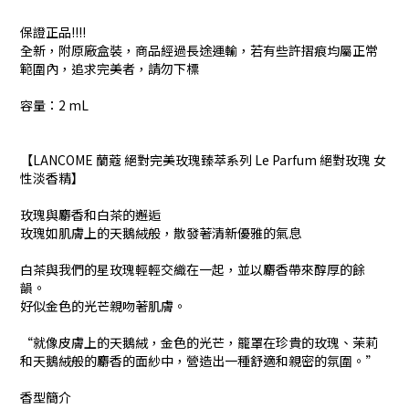
保證正品!!!!
全新，附原廠盒裝，商品經過長途運輸，若有些許摺痕均屬正常
範圍內，追求完美者，請勿下標
容量：2 mL
【LANCOME 蘭蔻 絕對完美玫瑰臻萃系列 Le Parfum 絕對玫瑰 女
性淡香精】
玫瑰與麝香和白茶的邂逅
玫瑰如肌膚上的天鵝絨般，散發著清新優雅的氣息
白茶與我們的星玫瑰輕輕交織在一起，並以麝香帶來醇厚的餘
韻。
好似金色的光芒親吻著肌膚。
“就像皮膚上的天鵝絨，金色的光芒，籠罩在珍貴的玫瑰、茉莉
和天鵝絨般的麝香的面紗中，營造出一種舒適和親密的氛圍。”
香型簡介