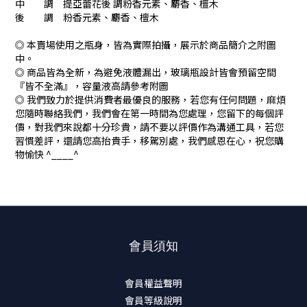
中 調 提亞蕾花後 調粉香元素、麝香、檀木
後 調 粉香元素、麝香、檀木
◎ 本賣場使用之瓶身，皆為實際拍攝，展示於商品簡介之附圖
中。
◎ 商品皆為全新，為避免液體漏出，玻璃瓶設計皆會預留空間
『皆不全滿』，容量液高請參考附圖
◎ 我們致力於提供消費者最優良的服務，若您有任何問題，麻煩
您隨時聯絡我們，我們會在第一時間為您處理，您留下的每個評
價，對我們來說都十分珍貴，請不要以評價作為溝通工具，若您
習慣差評，還請您高抬貴手，移駕別處，我們感恩在心，祝您購
物愉快 ^____^
會員須知
會員權益聲明
會員等級說明