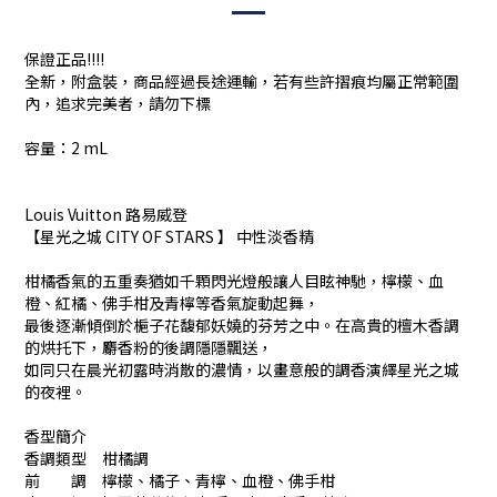
保證正品!!!!
全新，附盒裝，商品經過長途運輸，若有些許摺痕均屬正常範圍
內，追求完美者，請勿下標
容量：2 mL
Louis Vuitton 路易威登
【星光之城 CITY OF STARS 】 中性淡香精
柑橘香氣的五重奏猶如千顆閃光燈般讓人目眩神馳，檸檬、血
橙、紅橘、佛手柑及青檸等香氣旋動起舞，
最後逐漸傾倒於梔子花馥郁妖嬈的芬芳之中。在高貴的檀木香調
的烘托下，麝香粉的後調隱隱飄送，
如同只在晨光初露時消散的濃情，以畫意般的調香演繹星光之城
的夜裡。
香型簡介
香調類型 柑橘調
前 調 檸檬、橘子、青檸、血橙、佛手柑