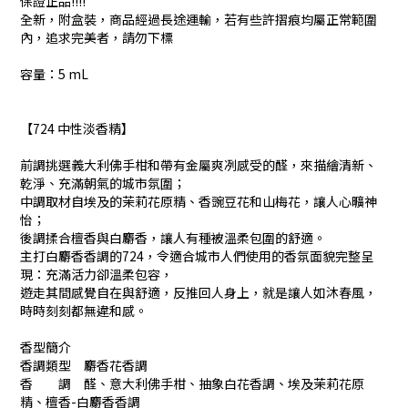
保證正品!!!!
全新，附盒裝，商品經過長途運輸，若有些許摺痕均屬正常範圍
內，追求完美者，請勿下標
容量：5 mL
【724 中性淡香精】
前調挑選義大利佛手柑和帶有金屬爽冽感受的醛，來描繪清新、
乾淨、充滿朝氣的城市氛圍；
中調取材自埃及的茉莉花原精、香豌豆花和山梅花，讓人心曠神
怡；
後調揉合檀香與白麝香，讓人有種被溫柔包圍的舒適。
主打白麝香香調的724，令適合城市人們使用的香氛面貌完整呈
現：充滿活力卻溫柔包容，
遊走其間感覺自在與舒適，反推回人身上，就是讓人如沐春風，
時時刻刻都無違和感。
香型簡介
香調類型 麝香花香調
香 調 醛、意大利佛手柑、抽象白花香調、埃及茉莉花原
精、檀香-白麝香香調