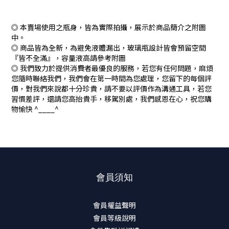
◎ 本賣場使用之瓶身，皆為實際拍攝，展示於商品簡介之附圖
中。
◎ 商品皆為全新，為避免液體漏出，玻璃瓶設計皆會預留空間
『皆不全滿』，容量液高請參考附圖
◎ 我們致力於提供消費者最優良的服務，若您有任何問題，麻煩
您隨時聯絡我們，我們會在第一時間為您處理，您留下的每個評
價，對我們來說都十分珍貴，請不要以評價作為溝通工具，若您
習慣差評，還請您高抬貴手，移駕別處，我們感恩在心，祝您購
物愉快 ^____^
會員須知
會員權益聲明
會員等級說明