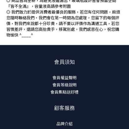
◎ 商品皆為全新，為避免液體漏出，玻璃瓶設計皆會預留空間
『皆不全滿』，容量液高請參考附圖
◎ 我們致力於提供消費者最優良的服務，若您有任何問題，麻煩
您隨時聯絡我們，我們會在第一時間為您處理，您留下的每個評
價，對我們來說都十分珍貴，請不要以評價作為溝通工具，若您
習慣差評，還請您高抬貴手，移駕別處，我們感恩在心，祝您購
物愉快 ^____^
會員須知
會員權益聲明
會員等級說明
會員集點送好禮
顧客服務
品牌介紹