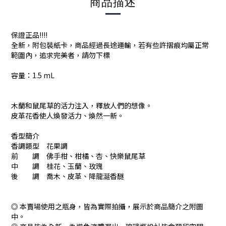
商品描述
保證正品!!!!
全新，附包裝紙卡，商品經過長途運輸，若有些許摺痕均屬正常
範圍內，追求完美者，請勿下標
容量：1.5 mL
木蘭和鼠尾草的活力注入，釋放人們的想像。
皮革花香使人煥發活力、煥然一新。
香型簡介
香調類型 花果調
前 調 佛手柑、柑橘、杏、快樂鼠尾草
中 調 桂花、玉蘭、玫瑰
後 調 喬木、皮革、降龍涎香醚
◎ 本賣場使用之瓶身，皆為實際拍攝，展示於商品簡介之附圖
中。