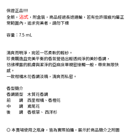
保證正品!!!!
沾式
全新，
，附盒裝，商品經過長途運輸，若有些許摺痕均屬正
常範圍內，追求完美者，請勿下標
容量：7.5 mL
清爽而明淨，宛若一匹柔軟的輕紗。
珍貴飄逸且完美平衡的香氛營造出輕透純淨的美妙香調，
彷彿裸露的肌膚與潔淨的亞麻床單親密接觸一般，帶來無限快
感。
一款柑橘木花香調淡精，清爽而私密。
香型簡介
香調類型 木質花香調
前 調 西里柑橘、香橙花
中 調 鳶尾花
後 調 香根草、 西洋杉
◎ 本賣場使用之瓶身，皆為實際拍攝，展示於商品簡介之附圖