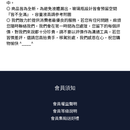
中。
◎ 商品皆為全新，為避免液體漏出，玻璃瓶設計皆會預留空間
『皆不全滿』，容量液高請參考附圖
◎ 我們致力於提供消費者最優良的服務，若您有任何問題，麻煩
您隨時聯絡我們，我們會在第一時間為您處理，您留下的每個評
價，對我們來說都十分珍貴，請不要以評價作為溝通工具，若您
習慣差評，還請您高抬貴手，移駕別處，我們感恩在心，祝您購
物愉快 ^____^
會員須知
會員權益聲明
會員等級說明
會員集點送好禮