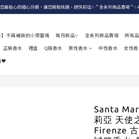
提供給您最貼心的細心分類，讓您輕鬆挑選，趕快前往✨＂全系列商品賣場＂
一】不再補貨的小眾靈魂
每月新品✨
全系列商品賣場
所有
正裝香水
禮盒
Q版香水
男性香水
中性香水
女性香
❤️
Santa Ma
莉亞 天使之水
Firenze