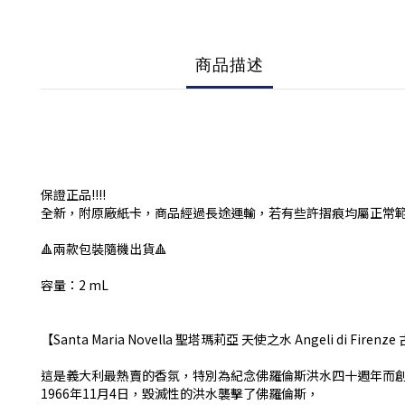
商品描述
保證正品!!!!
全新，附原廠紙卡，商品經過長途運輸，若有些許摺痕均屬正常
🔺兩款包裝隨機出貨🔺
容量：2 mL
【Santa Maria Novella 聖塔瑪莉亞 天使之水 Angeli di Firen
這是義大利最熱賣的香氛，特別為紀念佛羅倫斯洪水四十週年而
1966年11月4日，毀滅性的洪水襲擊了佛羅倫斯，