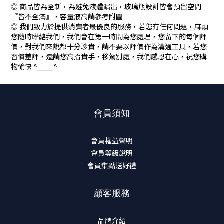
◎ 商品皆為全新，為避免液體漏出，玻璃瓶設計皆會預留空間
『皆不全滿』，容量液高請參考附圖
◎ 我們致力於提供消費者最優良的服務，若您有任何問題，麻煩
您隨時聯絡我們，我們會在第一時間為您處理，您留下的每個評
價，對我們來說都十分珍貴，請不要以評價作為溝通工具，若您
習慣差評，還請您高抬貴手，移駕別處，我們感恩在心，祝您購
物愉快 ^____^
會員須知
會員權益聲明
會員等級說明
會員集點送好禮
顧客服務
品牌介紹