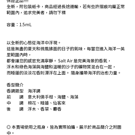
保證正品!!!!
全新，附包裝紙卡，商品經過長途運輸，若有些許摺痕均屬正常
範圍內，追求完美者，請勿下標
容量：1.5mL
以全新的心態從海洋中浮現。
這是無盡的夏天和微風拂面的日子的氣味，每當您進入海洋一英
里範圍內時，
都會讓您的感官充滿寧靜。 Salt Air 是完美海景的香氣，
浮木和綠色海藻與海鹽和溫暖的沙子的礦物質混合在一起，
而睡蓮的淡淡花香則漂浮在上面。 隨身攜帶海洋的治愈力量。
香型簡介
香調類型 海洋調
前 調 意大利佛手柑、海鹽、海藻
中 調 棉花、睡蓮、仙客來
後 調 浮木、香草、麝香
◎ 本賣場使用之瓶身，皆為實際拍攝，展示於商品簡介之附圖
中。