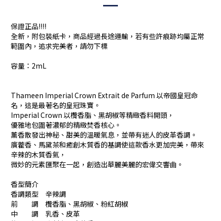
保證正品!!!!
全新，附包裝紙卡，商品經過長途運輸，若有些許痕跡均屬正常
範圍內，追求完美者，請勿下標
容量：2mL
Thameen Imperial Crown Extrait de Parfum 以帝國皇冠命
名，這是最著名的皇冠珠寶。
Imperial Crown 以欖香脂、黑胡椒等精緻香料開頭，
優雅地包圍著濃郁的精緻焚香核心。
薰香散發出神秘、甜美的溫暖氣息，並帶有迷人的皮革香調。
廣藿香、馬黛茶和癒創木質香的基調使這款香水更加完美，帶來
辛辣的木質香氣，
微妙的元素匯聚在一起，創造出華麗美麗的宏偉交響曲。
香型簡介
香調類型 辛辣調
前 調 欖香脂、黑胡椒、粉紅胡椒
中 調 乳香、皮革