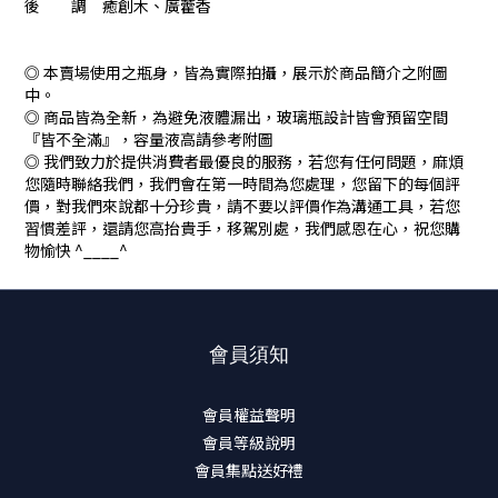
後 調 癒創木、廣藿香
◎ 本賣場使用之瓶身，皆為實際拍攝，展示於商品簡介之附圖
中。
◎ 商品皆為全新，為避免液體漏出，玻璃瓶設計皆會預留空間
『皆不全滿』，容量液高請參考附圖
◎ 我們致力於提供消費者最優良的服務，若您有任何問題，麻煩
您隨時聯絡我們，我們會在第一時間為您處理，您留下的每個評
價，對我們來說都十分珍貴，請不要以評價作為溝通工具，若您
習慣差評，還請您高抬貴手，移駕別處，我們感恩在心，祝您購
物愉快 ^____^
會員須知
會員權益聲明
會員等級說明
會員集點送好禮