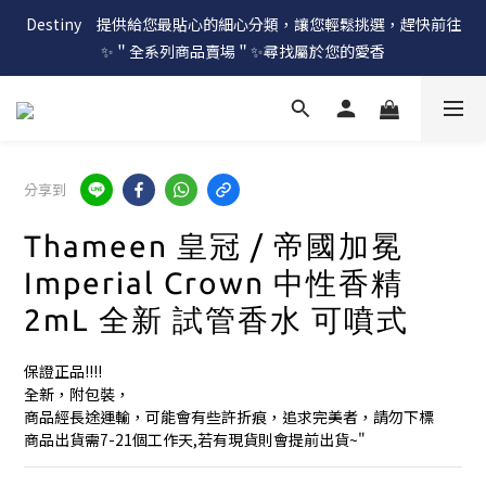
Destiny　提供給您最貼心的細心分類，讓您輕鬆挑選，趕快前往
✨＂全系列商品賣場＂✨尋找屬於您的愛香
分享到
Thameen 皇冠 / 帝國加冕
Imperial Crown 中性香精
2mL 全新 試管香水 可噴式
保證正品!!!!
全新，附包裝，
商品經長途運輸，可能會有些許折痕，追求完美者，請勿下標
商品出貨需7-21個工作天,若有現貨則會提前出貨~"