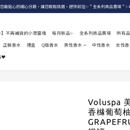
提供給您最貼心的細心分類，讓您輕鬆挑選，趕快前往✨＂全系列商品賣場＂
一】不再補貨的小眾靈魂
每月新品✨
全系列商品賣場
所有
正裝香水
禮盒
Q版香水
男性香水
中性香水
女性香
❤️
Volusp
香櫞葡萄柚 P
GRAPEFR