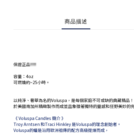
商品描述
保證正品!!!!!
容量：4oz
可燃燒約~25小時。
以純淨、奢華為名的Voluspa，是每個家庭不可或缺的典藏精品！
於美國南加州精緻製作而成並且象徵著獨特的靈感和狂野美妙的
《 Voluspa Candles 簡介 》
Troy Arntsen 和Traci Hinkley 是Voluspa的理念創始者。
Voluspa的蠟是沿用歐洲祖傳的配方高級提煉而成，