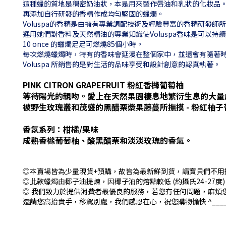
這種蠟的質地是稠密奶油狀，本是用來製作唇油和乳狀的化妝品
再添加自行研發的香精作成均勻堅固的蠟燭。
Voluspa的香精是由擁有專業調配技術及經驗豐富的香精研發師
運用她們對香料及天然精油的專業知識使Voluspa香味是可以持
10 once 的蠟燭足足可燃燒85個小時。
每次燃燒蠟燭時，特有的香味會延漫在整個家中，並還會有隨著
Voluspa 所銷售的是對生活的品味享受和設計創意的認真執著。
PINK CITRON GRAPEFRUIT 粉紅香櫞葡萄柚
等待陽光的親吻。愛上在天然果園棲息地繁衍生息的大量
被野生玫瑰叢和茂盛的黑醋栗漿果藤蔓所撫摸 - 粉紅柚
香氛系列：柑橘/果味
成熟香櫞葡萄柚、酸黑醋栗和淡淡玫瑰的香氣。
◎本賣場皆為少量現貨+預購，故皆為最新鮮到貨，請寶貝們不用
◎此款蠟燭由椰子油提煉，因椰子油的熔點較低 (約攝氏24-2
◎ 我們致力於提供消費者最優良的服務，若您有任何問題，麻煩
還請您高抬貴手，移駕別處，我們感恩在心，祝您購物愉快 ^____