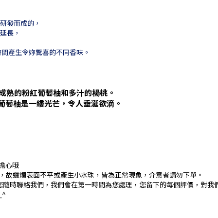
。
所研發而成的，
續延長，
時間產生令妳驚喜的不同香味。
成熟的粉紅葡萄柚和多汁的楊桃。
子葡萄柚是一縷光芒，令人垂涎欲滴。
擔心哦
7度)，故蠟燭表面不平或產生小水珠，皆為正常現象，介意者請勿下單。
您隨時聯絡我們，我們會在第一時間為您處理，您留下的每個評價，對我
^