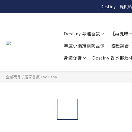
Destiny　
Destiny 命運香氛
【再見唯
年度小編推薦商品🌸
體驗試管
身體保養
Destiny 香水部落格
全部商品
/
居家香氛
/
Voluspa