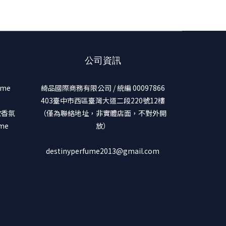
公司資訊
ume
綺品國際商務有限公司 / 統編 00097866
403臺中市西區臺灣大道二段220號12樓
美妝香氛
（僅為聯絡地址，非實體店面，不對外開
ume
放）
destinyperfume2013@gmail.com