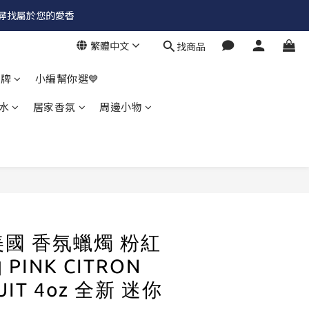
✨尋找屬於您的愛香
繁體中文
找商品
品牌
小編幫你選💙
水
居家香氛
周邊小物
立即購買
a 美國 香氛蠟燭 粉紅
INK CITRON
UIT 4oz 全新 迷你