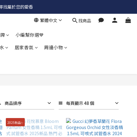
✨尋找屬於您的愛香
繁體中文
找商品
品牌
小編幫你選💙
水
居家香氛
周邊小物
商品排序
每頁顯示 48 個
2025新品✨