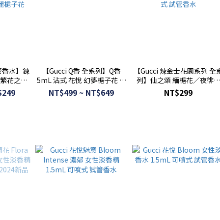
試管香水】鍊
【Gucci Q香 全系列】Q香
【Gucci 煉金士花園系列 全
 繁花之水
5mL 沾式 花悅 幻夢梔子花 花
列】仙之頌 緬梔花／夜徘
 花悅馥意
之舞 幻夢茉莉花 綻放
刺檜木／夏日之末／1.5mL 
$249
NT$499 ~ NT$649
NT$299
麗梔子花
式 試管香水