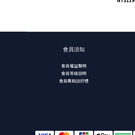
NT$119
會員須知
會員權益聲明
會員等級說明
會員集點送好禮