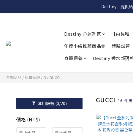
Destiny　
Destiny 命運香氛
【再見唯
年度小編推薦商品🌸
體驗試管
身體保養
Destiny 香水部落格
全部商品
/
所有品牌
/
G
/
GUCCI
GUCCI
36 件
套用篩選
(0/20)
價格 (NT$)
~