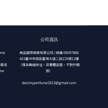
公司資訊
ume
綺品國際商務有限公司 / 統編 00097866
403臺中市西區臺灣大道二段220號12樓
美妝香氛
（僅為聯絡地址，非實體店面，不對外開
ume
放）
destinyperfume2013@gmail.com