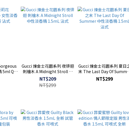
orgeous
Gucci 煉金士花園系列 夜徘迴
Gucci 煉金士花園系列 夏日
 5ml Q香
刺檜木 A Midnight Stroll 中
末 The Last Day Of Summe
性淡香精 1.5mL 沾式
中性淡香精 1.5mL 沾式
NT$209
NT$299
NT$299