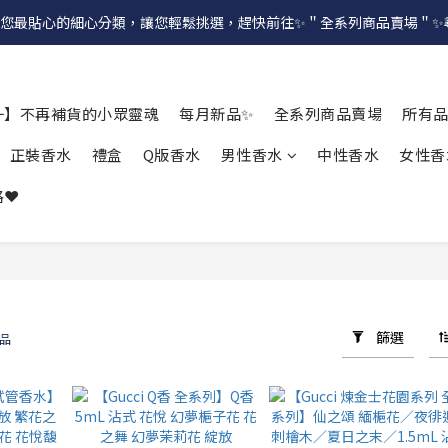
提供給您最貼心的細心分類，讓您輕鬆挑選，趕快前往✨＂全系列商品賣場＂
一】不再補貨的小眾靈魂
每月新品✨
全系列商品賣場
所有
正裝香水
禮盒
Q版香水
男性香水
中性香水
女性香
❤️
篩選
商品