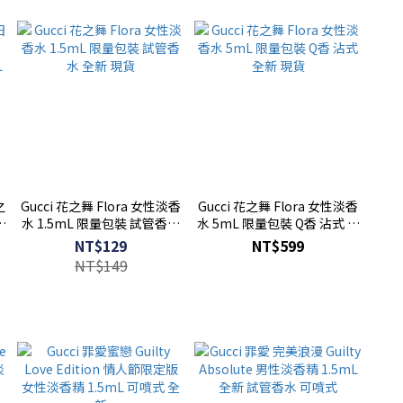
之
Gucci 花之舞 Flora 女性淡香
Gucci 花之舞 Flora 女性淡香
r
水 1.5mL 限量包裝 試管香水
水 5mL 限量包裝 Q香 沾式 全
全新 現貨
新 現貨
NT$129
NT$599
NT$149