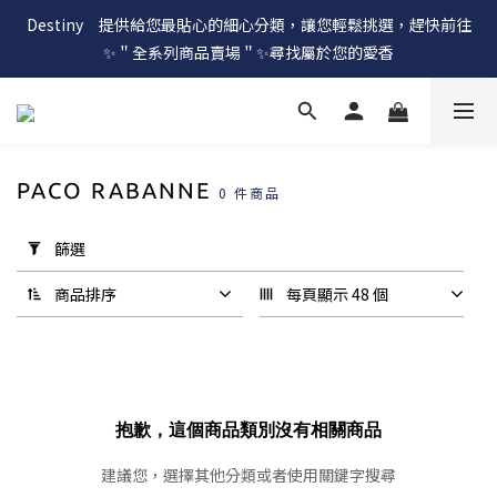
Destiny　提供給您最貼心的細心分類，讓您輕鬆挑選，趕快前往
✨＂全系列商品賣場＂✨尋找屬於您的愛香
PACO RABANNE
0 件商品
套
用
篩選
篩
選
商品排序
每頁顯示 48 個
(0/20)
價格
(NT$)
抱歉，這個商品類別沒有相關商品
建議您，選擇其他分類或者使用關鍵字搜尋
~