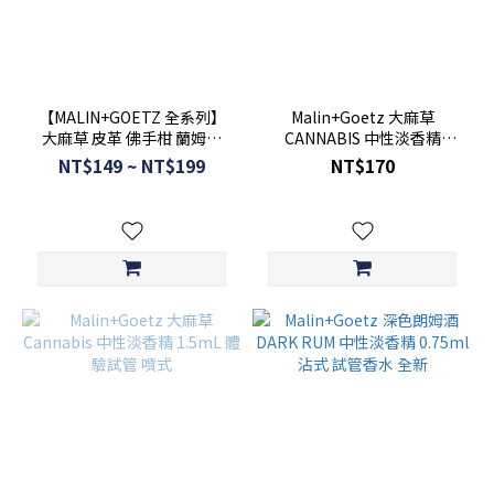
~
【MALIN+GOETZ 全系列】
Malin+Goetz 大麻草
大麻草 皮革 佛手柑 蘭姆酒
CANNABIS 中性淡香精
香根草 莖木 中性淡香精 全新
0.75ml 沾式 全新 試管香水
NT$149 ~ NT$199
NT$170
禮盒拆售