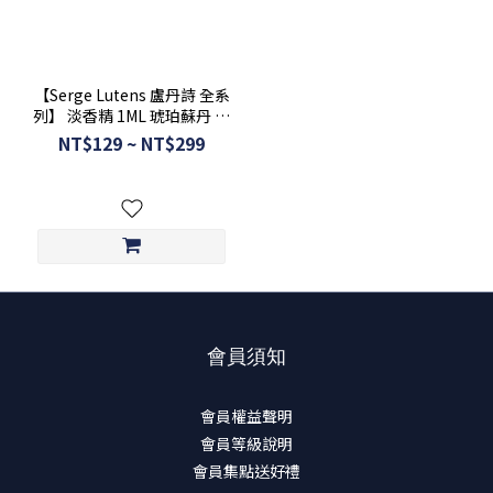
【Serge Lutens 盧丹詩 全系
列】 淡香精 1ML 琥珀蘇丹 黑
色曼陀羅 孤兒怨 柏林少女 修
NT$129 ~ NT$299
女 淺灰薰衣草
會員須知
會員權益聲明
會員等級說明
會員集點送好禮