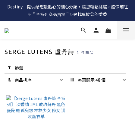
Destiny　提供給您最貼心的細心分類，讓您輕鬆挑選，趕快前往
✨＂全系列商品賣場＂✨尋找屬於您的愛香
SERGE LUTENS 盧丹詩
1 件商品
套
用
篩選
篩
選
商品排序
每頁顯示 48 個
(0/20)
價格
(NT$)
~