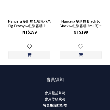
香
調
Mancera 曼斯拉 狂嗑無花果
Mancera 曼斯拉 Black to
/
Fig Extasy 中性淡香精 2mL
Black 中性淡香精 2mL 可噴
香
可噴式 全新 試管香水
式 全新 試管香水
NT$199
NT$199
材
皮
革
調
(1)
會員須知
會員權益聲明
會員等級說明
會員集點送好禮