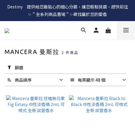
Destiny　提供給您最貼心的細心分類，讓您輕鬆挑選，趕快前往
✨＂全系列商品賣場＂✨尋找屬於您的愛香
MANCERA 曼斯拉
2 件商品
套
用
篩選
篩
選
商品排序
每頁顯示 48 個
(0/20)
價格
(NT$)
~