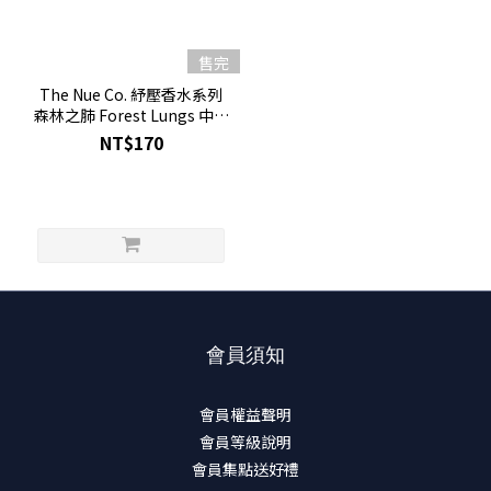
售完
The Nue Co. 紓壓香水系列
森林之肺 Forest Lungs 中性
淡香精 1mL 可噴式 試管香水
NT$170
會員須知
會員權益聲明
會員等級說明
會員集點送好禮