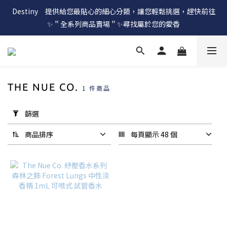
Destiny　提供給您最貼心的細心分類，讓您輕鬆挑選，趕快前往
✨＂全系列商品賣場＂✨尋找屬於您的愛香
THE NUE CO.
1 件商品
套
用
篩選
篩
選
商品排序
每頁顯示 48 個
(0/20)
價格
(NT$)
~