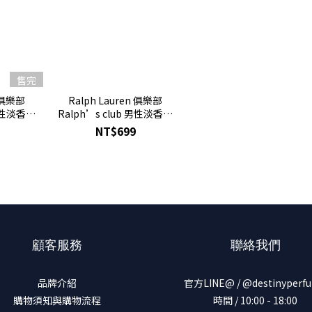
售完
n 俱樂部
Ralph Lauren 俱樂部
 男性淡香精
Ralph’s club 男性淡香精
式 試管香水
7mL 全新 沾式 Q香
NT$699
顧客服務
聯絡我們
品牌介紹
官方LINE@ / @destinyperf
購物須知與購物流程
時間 / 10:00 - 18:00