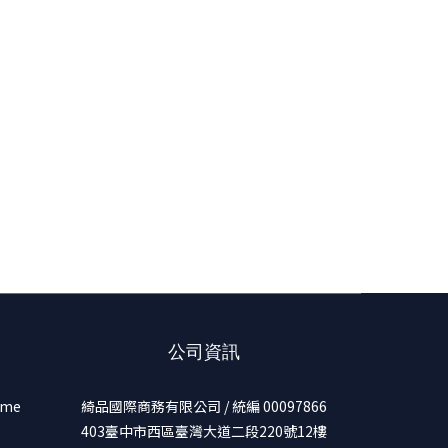
公司資訊
ume
綺品國際商務有限公司 / 統編 00097866
403臺中市西區臺灣大道二段220號12樓