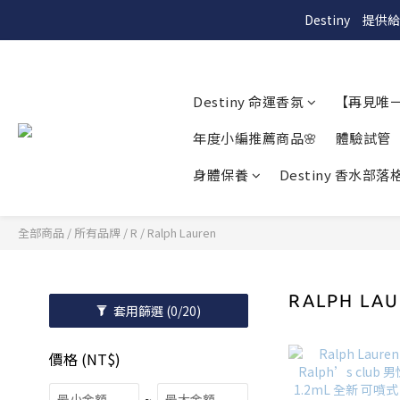
Destiny　
Destiny 命運香氛
【再見唯
年度小編推薦商品🌸
體驗試管
身體保養
Destiny 香水部落格
全部商品
/
所有品牌
/
R
/
Ralph Lauren
RALPH LA
套用篩選
(0/20)
價格 (NT$)
~