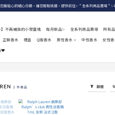
提供給您最貼心的細心分類，讓您輕鬆挑選，趕快前往✨＂全系列商品賣場＂
一】不再補貨的小眾靈魂
每月新品✨
全系列商品賣場
所有
正裝香水
禮盒
Q版香水
男性香水
中性香水
女性香
❤️
UREN
篩選
2 件商品