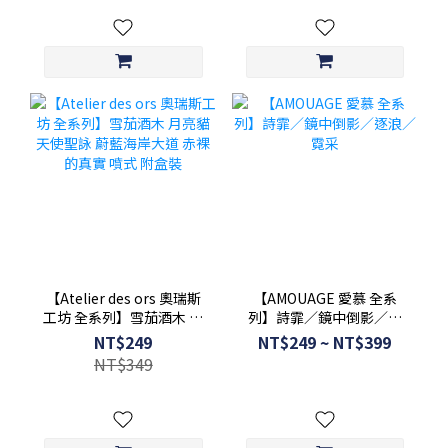
【Atelier des ors 奧瑞斯
【AMOUAGE 愛慕 全系
工坊 全系列】雪茄酒木 月
列】詩霏／鏡中倒影／逐
亮貓 天使聖詠 蔚藍海岸大
浪／霓采
NT$249
NT$249 ~ NT$399
道 赤裸的真實 噴式 附盒裝
NT$349