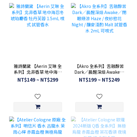
雅詩蘭黛 【Aerin 艾琳 全
【Akro 全系列】舌融醇苦
系列】北非香草 地中海忍
Dark／晨醒深焙 Awake／
冬 琥珀麝香 牡丹芙蓉
閉眼綠涼 Haze / 夜紗慾花
NT$149 ~ NT$299
NT$199 ~ NT$249
1.5mL 噴式 試管香水
Night / 釀麥淺酌 Malt 試
管香水 2mL 可噴式