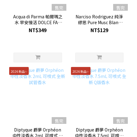
售完
售完
Acqua di Parma 帕爾瑪之
Narciso Rodriguez 純淨
水 早安慢活 DOLCE FAR
繆思 Pure Musc Blanc
NIENTE 中性淡香精
Intense女性淡香精 0.6mL
NT$349
NT$129
1.5mL 可噴式 試管香水 全
試管香水 限定版
新
2026 新品✨
2026 新品✨
售完
售完
Diptyque 爵夢 Orphéon
Diptyque 爵夢 Orphéon
中性淡香水 2mL 可噴式 全
中性淡香水 7.5mL 可噴式