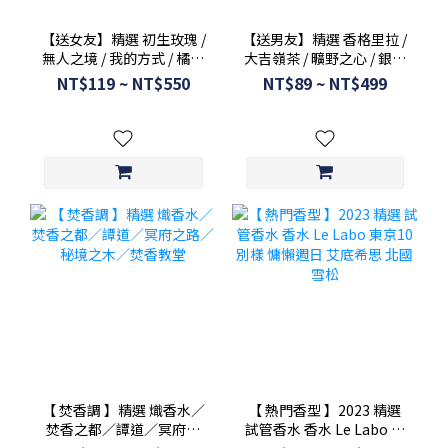
【送女友】精選 初生玫瑰 /
【送男友】精選 香格里拉 /
無人之境 / 我的方式 / 橘彩
大吉嶺茶 / 曠野之心 / 銀色
星光 / 隱衫之欲 / 慵懶週日
山泉 / 寄情水 / 大地 / 黑色
NT$119 ~ NT$550
NT$89 ~ NT$499
清晨 / 水晶之燄 / 阿提密西
圓舞曲 / 牧羊少年 / 神秘東
亞 / 冬日光芒
方
【 焚香調 】精選 熾香水／
【 熱門香型 】2023 精選
焚香之都／譚道／冥府之
試管香水 香水 Le Labo 東
路／秘境之木／焚香教堂
京10 別樣 慵懶週日 艾底希