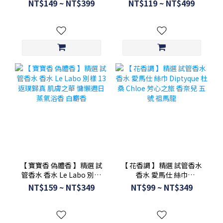
NT$149 ~ NT$399
NT$119 ~ NT$499
思 北國雪松
【 寶寶香 偽體香 】精選 試
【 花香調 】精選 試管香水
管香水 香水 Le Labo 別樣
香水 愛馬仕 絲巾
13 返璞歸真 肌膚之華 慵懶
Diptyque 杜桑 Chloe 芳心
NT$159 ~ NT$349
NT$99 ~ NT$349
週日 蒸氣浴香 白麝香
之旅 香奈兒 五號 祖馬龍