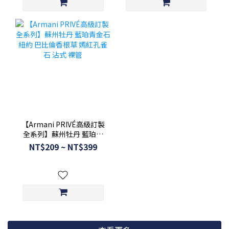
【Armani PRIVÉ高級訂製
全系列】蘇州牡丹 藍珀青
金石 紐約 巴比倫香根草 嫣
NT$209 ~ NT$399
紅孔雀石 沾式 裸管