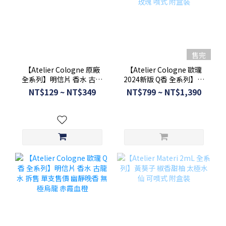
售完
【Atelier Cologne 原廠
【Atelier Cologne 歐瓏
全系列】明信片 香水 古龍
2024新版 Q香 全系列】無
水 茉雨心檸 赤霞血橙 無極
極烏龍 赤霞血橙 茶花香頌
NT$129 ~ NT$349
NT$799 ~ NT$1,390
烏龍
夜境玫瑰 噴式 附盒裝