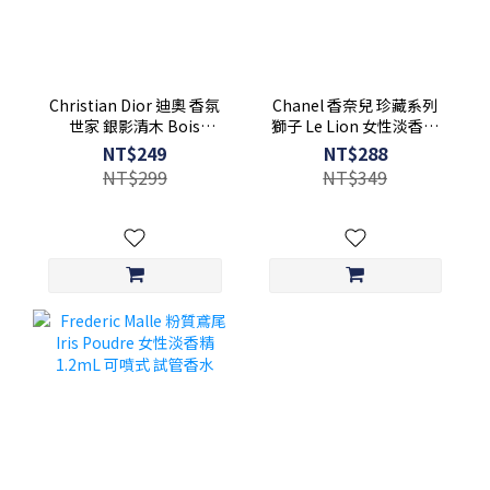
Christian Dior 迪奧 香氛
Chanel 香奈兒 珍藏系列
世家 銀影清木 Bois
獅子 Le Lion 女性淡香精
d’Argent 中性淡香精
1.5ml 可噴式 試管香水 全
NT$249
NT$288
2mL 附盒裝 可噴式
新
NT$299
NT$349