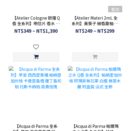
售完
【Atelier Cologne 歐瓏 Q
【Atelier Materi 2mL 全
香 全系列】明信片 香水 古
系列】黃葵子 椒香甜柚 太
龍水 拆售 單支售價 幽靜晚
極水仙 可噴式 附盒裝
NT$349 ~ NT$1,390
NT$249 ~ NT$299
香 無極烏龍 赤霞血橙
【Acqua di Parma 全系
【Acqua di Parma 帕爾瑪