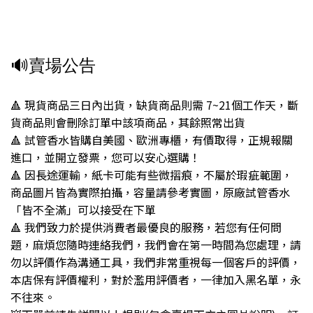
🔊賣場公告
🔺 現貨商品三日內出貨，缺貨商品則需 7~21個工作天，斷
貨商品則會刪除訂單中該項商品，其餘照常出貨
🔺 試管香水皆購自美國、歐洲專櫃，有價取得，正規報關
進口，並開立發票，您可以安心選購！
🔺 因長途運輸，紙卡可能有些微摺痕，不屬於瑕疵範圍，
商品圖片皆為實際拍攝，容量請參考實圖，原廠試管香水
「皆不全滿」可以接受在下單
🔺 我們致力於提供消費者最優良的服務，若您有任何問
題，麻煩您隨時連絡我們，我們會在第一時間為您處理，請
勿以評價作為溝通工具，我們非常重視每一個客戶的評價，
本店保有評價權利，對於濫用評價者，一律加入黑名單，永
不往來。