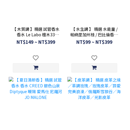
【 木質調 】精選 試管香水
【 水生調 】 精選 水能量 /
香水 Le Labo 檀木33
帕納里加州桂 / 巴比倫香根
BYREDO 北國之春
草 / 寄情水 / 布列塔尼的空
NT$149 ~ NT$399
NT$99 ~ NT$399
Diptyque 譚道 悟香水
氣 / 藍色橘彩星光 / 啟航