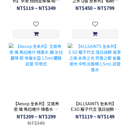
列】早安 西西里青橘 帕納
之水 Q香 全系列】帕納里
里加州桂 卡普里島橙 薩丁
加州桂 阿瑪菲無花果 白檀
NT$119 ~ NT$349
NT$450 ~ NT$799
島松柏 托斯卡納柏 高貴玫
無限木蘭 附盒裝 沾式 全新
瑰
【Aesop 全系列】艾底希
【ALLSAINTS 全系列】
思 熾 馬拉喀什 悟香水 馥
E.SO 瘦子代言 落日迷醉 皮
米拉塞蒂 蔚 埃雷米亞
革之境 永夜之光 焚香之都
NT$209 ~ NT$299
NT$119 ~ NT$149
1.5ml 體驗試管 可噴式
金屬波光 中性淡香精
NT$349
1.5mL 試管香水