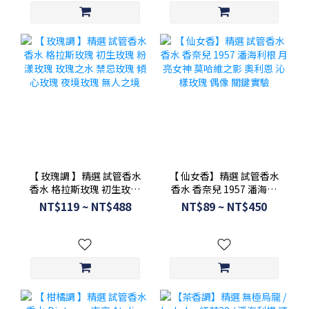
【 玫瑰調 】精選 試管香水
【 仙女香】精選 試管香水
香水 格拉斯玫瑰 初生玫瑰
香水 香奈兒 1957 潘海利
粉漾玫瑰 玫瑰之水 禁忌玫
根 月亮女神 莫哈維之影 奧
NT$119 ~ NT$488
NT$89 ~ NT$450
瑰 傾心玫瑰 夜境玫瑰 無人
利恩 沁樣玫瑰 偶像 關鍵實
之境
驗