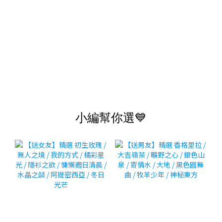
小編幫你選💙