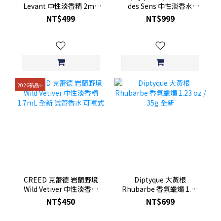
Levant 中性淡香精 2mL
des Sens 中性淡香水
全新 現貨 可噴式
7.5mL 可噴式 附盒裝 全新
NT$499
NT$999
2026新品✨
CREED 克蕾德 岩蘭野境
Diptyque 大黃根
Wild Vetiver 中性淡香精
Rhubarbe 香氛蠟燭 1.23
1.7mL 全新 試管香水 可噴
oz / 35g 全新
NT$450
NT$699
式