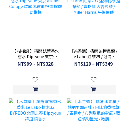
【 柑橘調 】精選 試管香水
【茶香調】精選 無極烏龍 /
香水 Diptyque 東京
Le Labo 紅茶29 / 潘海利
Atelier Cologe 歐瓏 赤霞
根 運茶船 / 寶格麗 大吉嶺
NT$99 ~ NT$328
NT$129 ~ NT$349
血橙 青檸羅勒柑橘
茶 / Miller Harris 午後伯爵