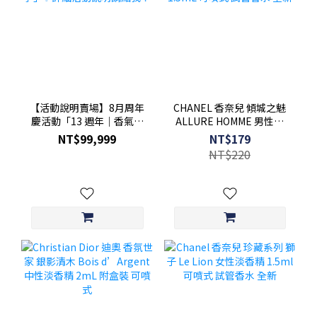
【活動說明賣場】8月周年
CHANEL 香奈兒 傾城之魅
慶活動「13 週年｜香氣收
ALLURE HOMME 男性淡
藏季」✨詳細活動說明請點
香水 1.5mL 可噴式 試管香
NT$99,999
NT$179
我！
水 全新
NT$220