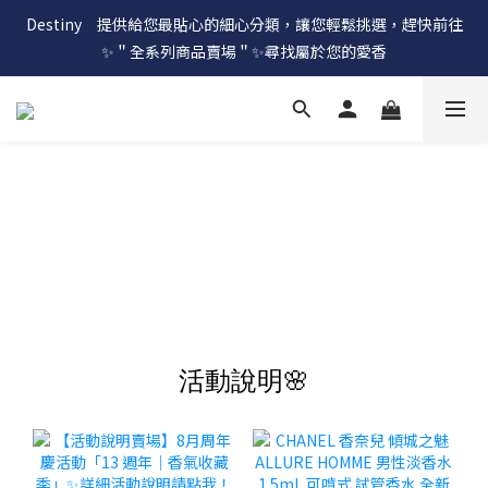
Destiny　提供給您最貼心的細心分類，讓您輕鬆挑選，趕快前往
✨＂全系列商品賣場＂✨尋找屬於您的愛香
活動說明🌸