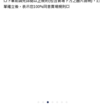
💥下單前請先詳閱以上規則(包含賣場下方之圖片說明)，訂
單確立後，表示您100%同意賣場規則💥