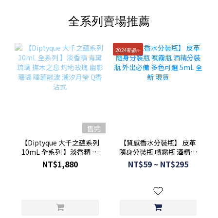
全系列賣場推薦
2024新品✨
售完
【Diptyque 大千之蘊系列
【質感香水分裝瓶】 皮革
10mL 全系列 】淡香精 青
隨身分裝瓶 噴霧瓶 酒精分
黛琉璃 撫木之息 灼地玫瑰
裝瓶 外出必備 多色可選
NT$1,880
NT$59 ~ NT$295
幽影珊瑚 睡蓮粼波 潮汐月
5mL 全新 現貨
瑩 Q香 沾式