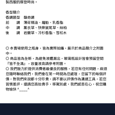
製西服的摩登時尚。
香型簡介
香調類型 馥奇調
前 調 薄荷精油、羅勒、乳香脂
中 調 薰衣草、快樂鼠尾草、絲柏
後 調 岩蘭草、冷杉香脂、雪松木
◎ 本賣場使用之瓶身，皆為實際拍攝，展示於商品簡介之附圖
中。
◎ 商品皆為全新，為避免液體漏出，玻璃瓶設計皆會預留空間
『皆不全滿』，容量液高請參考附圖。
◎ 我們致力於提供消費者最優良的服務，若您有任何問題，麻煩
您隨時聯絡我們，我們會在第一時間為您處理，您留下的每個評
價，對我們來說都十分珍貴，請不要以評價作為溝通工具，若您
習慣差評，還請您高抬貴手，移駕別處，我們感恩在心，祝您購
物愉快 ^____^