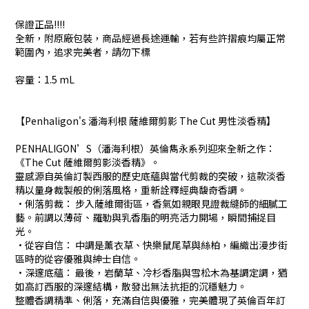
保證正品!!!!
全新，附原廠包裝，商品經過長途運輸，若有些許摺痕均屬正常
範圍內，追求完美者，請勿下標
容量：1.5 mL
【Penhaligon's 潘海利根 薩維爾剪影 The Cut 男性淡香精】
PENHALIGON’S（潘海利根）英倫雋永系列迎來全新之作：
《The Cut 薩維爾剪影淡香精》。
靈感源自英倫訂製西服的歷史底蘊與當代剪裁的突破，這款淡香
精以量身裁製般的俐落風格，重新詮釋經典馥奇香調。
•俐落剪裁： 步入薩維爾街區，香氣如親眼見證裁縫師的細膩工
藝。前調以薄荷、羅勒與乳香脂的明亮活力開場，瞬間捕捉目
光。
•從容自信： 中調是薰衣草、快樂鼠尾草與絲柏，編織出漫步街
區時的從容優雅與紳士自信。
•深邃底蘊： 最後，岩蘭草、冷杉香脂與雪松木為基調定調，猶
如高訂西服的深邃結構，散發出無法抗拒的沉穩魅力。
整體香調精準、俐落，充滿自信與優雅，完美體現了英倫百年訂