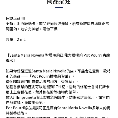
商品描述
保證正品!!!!
全新，附原廠紙卡，商品經過長途運輸，若有些許摺痕均屬正常
範圍內，追求完美者，請勿下標
容量：2 mL
【Santa Maria Novella 聖塔瑪莉亞 秘方撲撲莉 Pot Pourri 古龍
香水】
如果你曾經逛過Santa Maria Novella的店，可能會注意到一款特
別的商品——「Pot Pourri撲撲莉陶罐」。
這個陶罐專門用來裝品牌的秘方「香氛葉」。
這種香氛葉的歷史可以追溯到17世紀，當時的修道士會將托斯卡
尼山上各種花苞、葉片和花瓣等植物與藥草，
放入用Impruneta陶土製成的陶罐中，然後密封三個月，讓它們
自然發酵，提取出香氣。
Pot Pourri秘方撲撲莉正是源自Santa Maria Novella多年來的獨
特製香技術。