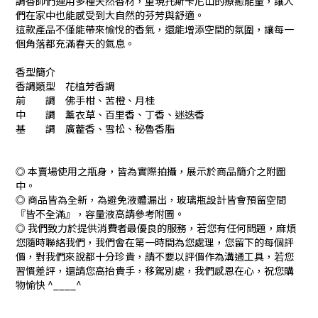
調香師們運用多種天然香材，重現托斯卡尼山的療癒能量，讓人
們在家中也能感受到大自然的芬芳與舒適。
這款產品不僅能帶來愉悅的香氣，還能增添空間的氛圍，讓每一
個角落都充滿春天的氣息。
香型簡介
香調類型 花植芳香調
前 調 佛手柑、苦橙、月桂
中 調 薰衣草、百里香、丁香、迷迭香
基 調 廣藿香、雪松、秘魯香脂
◎ 本賣場使用之瓶身，皆為實際拍攝，展示於商品簡介之附圖
中。
◎ 商品皆為全新，為避免液體漏出，玻璃瓶設計皆會預留空間
『皆不全滿』，容量液高請參考附圖。
◎ 我們致力於提供消費者最優良的服務，若您有任何問題，麻煩
您隨時聯絡我們，我們會在第一時間為您處理，您留下的每個評
價，對我們來說都十分珍貴，請不要以評價作為溝通工具，若您
習慣差評，還請您高抬貴手，移駕別處，我們感恩在心，祝您購
物愉快 ^____^