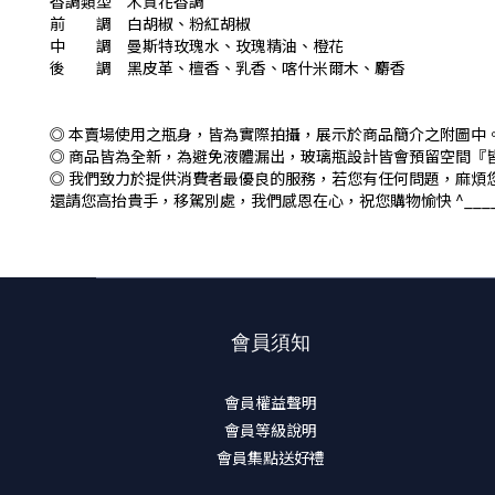
香調類型 木質花香調
前 調 白胡椒、粉紅胡椒
中 調 曼斯特玫瑰水、玫瑰精油、橙花
後 調 黑皮革、檀香、乳香、喀什米爾木、麝香
◎ 本賣場使用之瓶身，皆為實際拍攝，展示於商品簡介之附圖中
◎ 商品皆為全新，為避免液體漏出，玻璃瓶設計皆會預留空間『
◎ 我們致力於提供消費者最優良的服務，若您有任何問題，麻煩
還請您高抬貴手，移駕別處，我們感恩在心，祝您購物愉快 ^____
會員須知
會員權益聲明
會員等級說明
會員集點送好禮