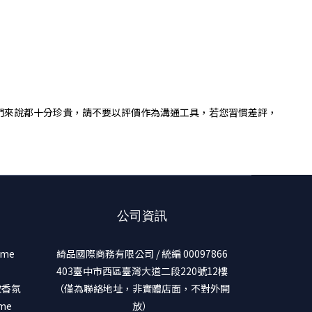
們來說都十分珍貴，請不要以評價作為溝通工具，若您習慣差評，
公司資訊
ume
綺品國際商務有限公司 / 統編 00097866
403臺中市西區臺灣大道二段220號12樓
美妝香氛
（僅為聯絡地址，非實體店面，不對外開
ume
放）