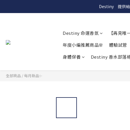
Destiny　
Destiny 命運香氛
【再見唯
年度小編推薦商品🌸
體驗試管
身體保養
Destiny 香水部落格
全部商品
/
每月新品✨