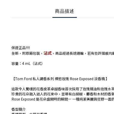
商品描述
保證正品!!!!
沾式
全新，附原廠包裝，
，商品經過長途運輸，若有些許摺痕均
容量：4 mL（沾式）
【Tom Ford 私人調香系列 裸慾玫瑰 Rose Exposed 淡香精 】
這款令人驚嘆的花香皮革卓越香味首次採用了玫瑰精油和玫瑰水
珍貴的花朵融入迷人的花束中，並帶有白胡椒、麝香和木材的香
Rose Exposed 是花朵盛開時的瞬間－ 一種純潔美麗與狂野
香型簡介