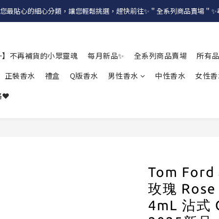
提供給您最貼心的細心分類，讓您輕鬆挑選，趕快前往✨＂全系列商品賣場＂
一】不再補貨的小眾靈魂
每月新品✨
全系列商品賣場
所有
正裝香水
禮盒
Q版香水
男性香水
中性香水
女性香
❤️
Tom Fo
玫瑰 Rose
4mL 沾式