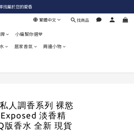
✨尋找屬於您的愛香
繁體中文
找商品
品牌
小編幫你選💙
水
居家香氛
周邊小物
rd 私人調香系列 裸慾
 Exposed 淡香精
 Q版香水 全新 現貨