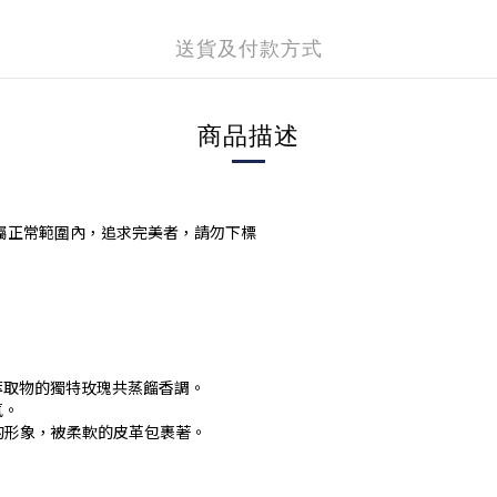
送貨及付款方式
商品描述
屬正常範圍內，追求完美者，請勿下標
萃取物的獨特玫瑰共蒸餾香調。
氣。
一面的形象，被柔軟的皮革包裹著。