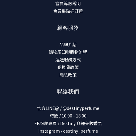
會員等級說明
會員集點送好禮
顧客服務
品牌介紹
購物須知與購物流程
運送服務方式
退換貨政策
隱私政策
聯絡我們
官方LINE@ / @destinyperfume
時間 / 10:00 - 18:00
FB粉絲專頁 / Destiny 命運美妝香氛
Instagram / destiny_perfume