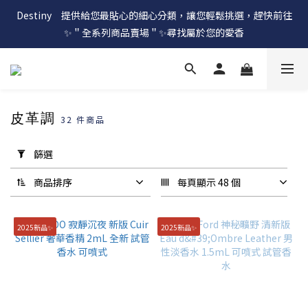
Destiny　提供給您最貼心的細心分類，讓您輕鬆挑選，趕快前往
✨＂全系列商品賣場＂✨尋找屬於您的愛香
皮革調
32 件商品
套
用
篩選
篩
選
商品排序
每頁顯示 48 個
(0/20)
2025新品✨
2025新品✨
價格
(NT$)
~