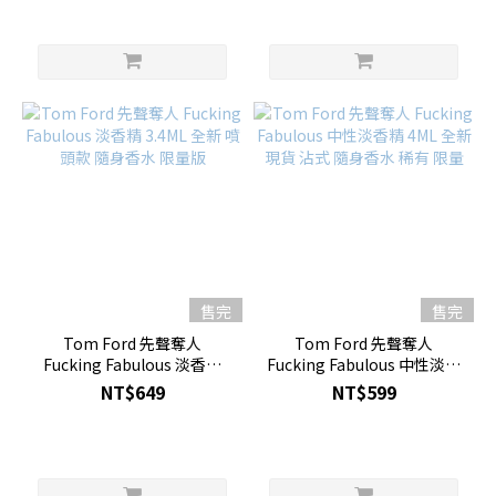
售完
售完
Tom Ford 先聲奪人
Tom Ford 先聲奪人
Fucking Fabulous 淡香精
Fucking Fabulous 中性淡香
3.4ML 全新 噴頭款 隨身香水
精 4ML 全新 現貨 沾式 隨身
NT$649
NT$599
限量版
香水 稀有 限量