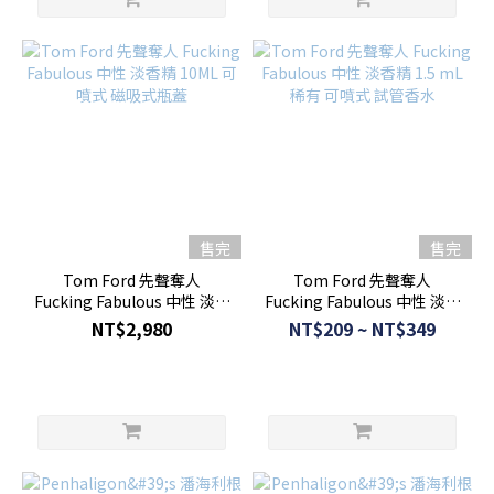
售完
售完
Tom Ford 先聲奪人
Tom Ford 先聲奪人
Fucking Fabulous 中性 淡香
Fucking Fabulous 中性 淡香
精 10ML 可噴式 磁吸式瓶蓋
精 1.5 mL 稀有 可噴式 試管
NT$2,980
NT$209 ~ NT$349
香水