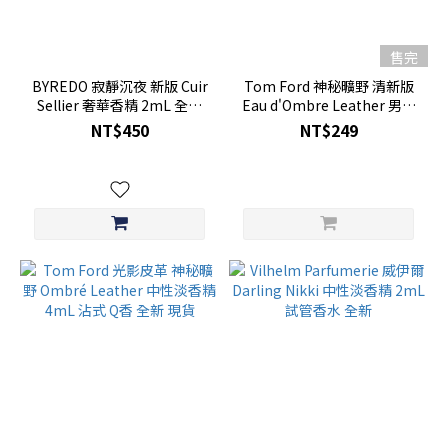
香
售完
調
BYREDO 寂靜沉夜 新版 Cuir
Tom Ford 神秘曠野 清新版
/
Sellier 奢華香精 2mL 全新
Eau d'Ombre Leather 男性
香
試管香水 可噴式
淡香水 1.5mL 可噴式 試管香
NT$450
NT$249
材
水
雪
松
(1)
麝
香
(2)
檀
香
(1)
皮
革